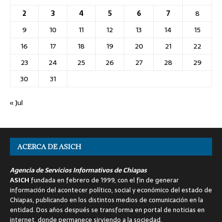
2
3
4
5
6
7
8
9
10
11
12
13
14
15
16
17
18
19
20
21
22
23
24
25
26
27
28
29
30
31
« Jul
ACERCA DE ASICH
Agencia de Servicios Informativos de Chiapas
ASICH
fundada en febrero de 1999, con el fin de generar
información del acontecer político, social y económico del estado de
Chiapas, publicando en los distintos medios de comunicación en la
entidad. Dos años después se transforma en portal de noticias en
internet, donde permanece sirviendo a la sociedad.