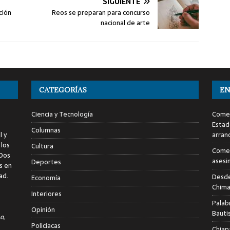
SIGUIENTE
ción
Reos se preparan para concurso
nacional de arte
CATEGORÍAS
EN
Ciencia y Tecnología
Comen
Estad
Columnas
l y
arran
 los
Cultura
Comen
 Dos
asesi
Deportes
s en
ad.
Desde
Economía
Chima
Interiores
Palab
Opinión
Bauti
o,
Policiacas
Chiap