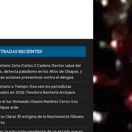
TRADAS RECIENTES
tario Zeta /Carlos Z Cadena /Sector salud del
o, detecta paludismo en los Altos de Chiapas, y
can acciones preventivas contra el dengue
tario a Tiempo /Son seis los periodistas
nados en 2026 /Teodoro Rentería Arróyave
 el Sur /Armando Chacón Ramírez Corzo /Los
lapas arde
ras Claras /El estigma de la Mactumatzá /Silvano
sta.
as: la educación pendiente de un estado que no