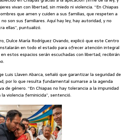
blecido en Chiapas gracias a la aplicación firme de la ley, y
jeres vivan con libertad, sin miedo ni violencia. “En Chiapas
os hombres que amen y cuiden a sus familias, que respeten a
no son sus familiares. Aquí hay ley, hay autoridad, y no
a ellas”, puntualizó.
ero, Dulce María Rodríguez Ovando, explicó que este Centro
nstalarán en todo el estado para ofrecer atención integral
 en estos espacios serán escuchadas con libertad, recibirán
o.
orge Luis Llaven Abarca, señaló que garantizar la seguridad de
dad, por lo que resulta fundamental sumarse a la agenda
va de género. “En Chiapas no hay tolerancia a la impunidad
 la violencia feminicida”, sentenció.