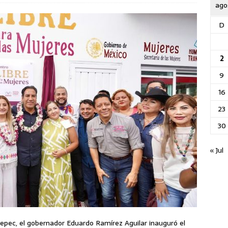
ago
D
2
9
16
23
30
« Jul
epec, el gobernador Eduardo Ramírez Aguilar inauguró el