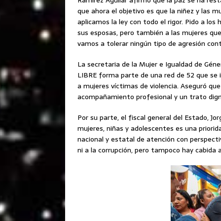
Ramírez Aguilar afirmó que la paz se ha resta
que ahora el objetivo es que la niñez y las mu
aplicamos la ley con todo el rigor. Pido a l
sus esposas, pero también a las mujeres que 
vamos a tolerar ningún tipo de agresión contr
La secretaria de la Mujer e Igualdad de Gén
LIBRE forma parte de una red de 52 que se i
a mujeres víctimas de violencia. Aseguró que
acompañamiento profesional y un trato dign
Por su parte, el fiscal general del Estado, J
mujeres, niñas y adolescentes es una priori
nacional y estatal de atención con perspecti
ni a la corrupción, pero tampoco hay cabida a