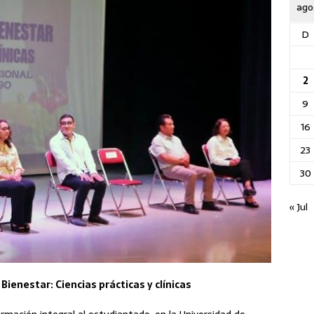
ago
D
2
9
16
23
30
« Jul
 Bienestar: Ciencias prácticas y clínicas
rmación integral al estudiantado, en la Universidad de