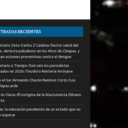
TRADAS RECIENTES
tario Zeta /Carlos Z Cadena /Sector salud del
o, detecta paludismo en los Altos de Chiapas, y
can acciones preventivas contra el dengue
tario a Tiempo /Son seis los periodistas
nados en 2026 /Teodoro Rentería Arróyave
 el Sur /Armando Chacón Ramírez Corzo /Los
lapas arde
ras Claras /El estigma de la Mactumatzá /Silvano
sta.
as: la educación pendiente de un estado que no
 esperar