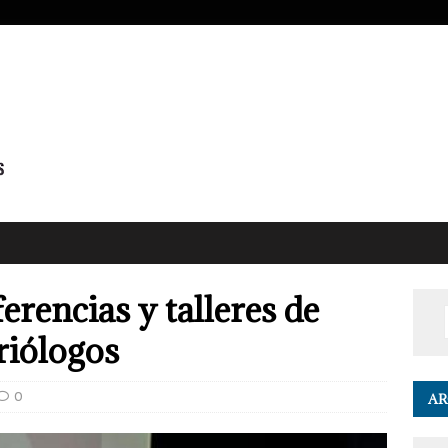
encias y talleres de
riólogos
0
AR