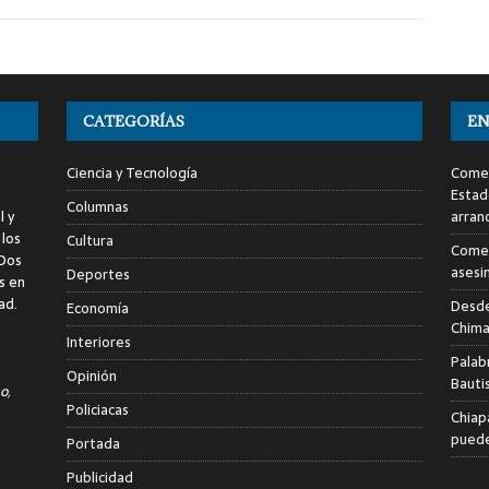
CATEGORÍAS
EN
Ciencia y Tecnología
Comen
Estad
Columnas
l y
arran
 los
Cultura
Comen
 Dos
asesi
Deportes
s en
ad.
Desde
Economía
Chima
Interiores
Palab
Opinión
Bauti
o,
Policiacas
Chiap
puede
Portada
Publicidad