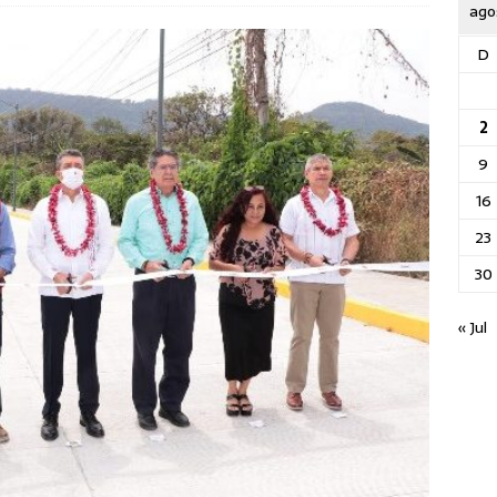
ago
D
2
9
16
23
30
« Jul