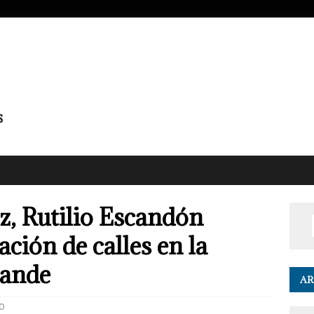
z, Rutilio Escandón
ción de calles en la
rande
AR
0