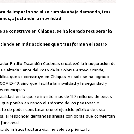
ra de impacto social se cumple añeja demanda, tras
ones, afectando la movilidad
ue se construye en Chiapas, se ha logrado recuperar la
9
rtiendo en más acciones que transformen el rostro
rnador Rutilio Escandón Cadenas encabezó la inauguración de
la Calzada Señor del Pozo de la Colonia Arroyo Grande,
blica que se construye en Chiapas, no solo se ha logrado
OVID-19, sino que facilita la movilidad y la seguridad y
os municipios.
 vialidad, en la que se invirtió más de 11.7 millones de pesos,
que ponían en riesgo al tránsito de los peatones y
ito de poder constatar que el ejercicio público de esta
os, al responder demandas añejas con obras que conviertan
 funcional.
 de infraestructura vial, no sólo se prioriza la