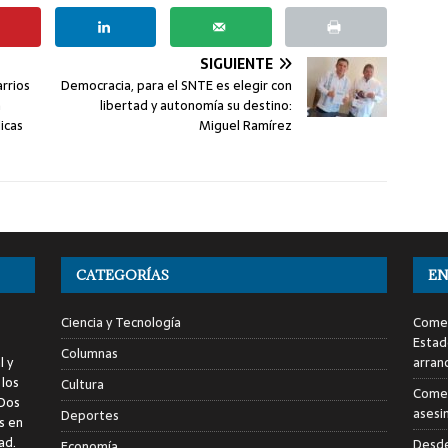
SIGUIENTE
arrios
Democracia, para el SNTE es elegir con
a
libertad y autonomía su destino:
icas
Miguel Ramírez
CATEGORÍAS
EN
Ciencia y Tecnología
Comen
Estad
Columnas
l y
arran
 los
Cultura
Comen
 Dos
asesi
Deportes
s en
ad.
Desde
Economía