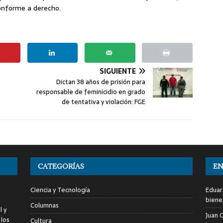
conforme a derecho.
SIGUIENTE
Dictan 38 años de prisión para
responsable de feminicidio en grado
de tentativa y violación: FGE
CATEGORÍAS
EN
Ciencia y Tecnología
Eduar
biene
Columnas
l y
Juan C
 los
Cultura