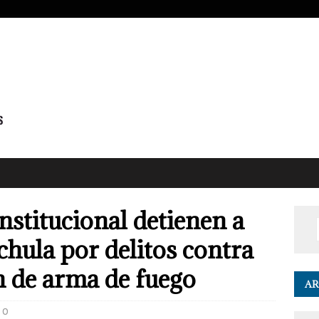
nstitucional detienen a
hula por delitos contra
n de arma de fuego
AR
0