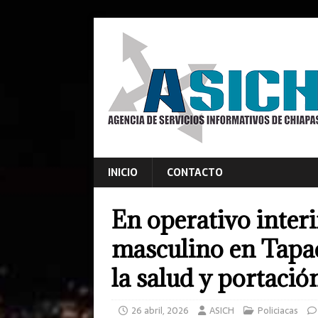
INICIO
CONTACTO
En operativo interi
masculino en Tapac
la salud y portació
26 abril, 2026
ASICH
Policiacas