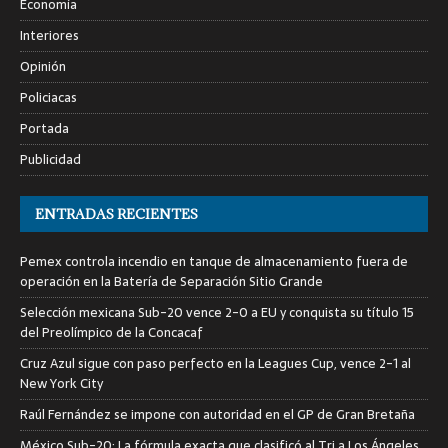
Economía
Interiores
Opinión
Policiacas
Portada
Publicidad
ENTRADAS RECIENTES
Pemex controla incendio en tanque de almacenamiento fuera de
operación en la Batería de Separación Sitio Grande
Selección mexicana Sub-20 vence 2-0 a EU y conquista su título 15
del Preolímpico de la Concacaf
Cruz Azul sigue con paso perfecto en la Leagues Cup, vence 2-1 al
New York City
Raúl Fernández se impone con autoridad en el GP de Gran Bretaña
México Sub-20: La fórmula exacta que clasificó al Tri a Los Ángeles