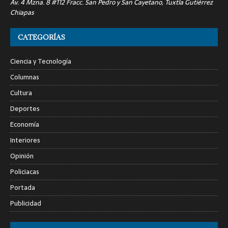
Av. 4 Mzna. 8 #112 Fracc. San Pedro y San Cayetano, Tuxtla Gutiérrez
Chiapas
CATEGORÍAS
Ciencia y Tecnología
Columnas
Cultura
Deportes
Economía
Interiores
Opinión
Policiacas
Portada
Publicidad