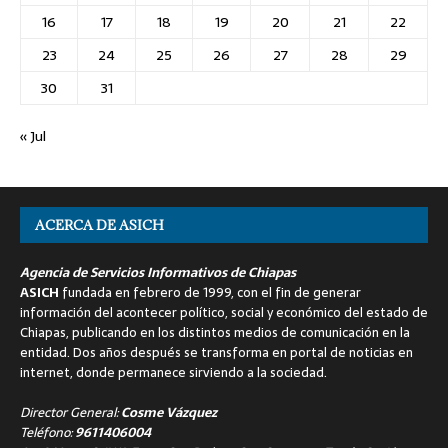
16
17
18
19
20
21
22
23
24
25
26
27
28
29
30
31
« Jul
ACERCA DE ASICH
Agencia de Servicios Informativos de Chiapas
ASICH
fundada en febrero de 1999, con el fin de generar
información del acontecer político, social y económico del estado de
Chiapas, publicando en los distintos medios de comunicación en la
entidad. Dos años después se transforma en portal de noticias en
internet, donde permanece sirviendo a la sociedad.
Director General:
Cosme Vázquez
Teléfono:
9611406004