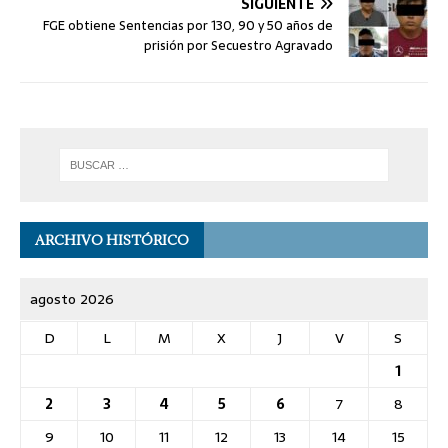
SIGUIENTE
FGE obtiene Sentencias por 130, 90 y 50 años de
prisión por Secuestro Agravado
ARCHIVO HISTÓRICO
agosto 2026
D
L
M
X
J
V
S
1
2
3
4
5
6
7
8
9
10
11
12
13
14
15