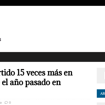
rtido 15 veces más en
 el año pasado en
AR
a
0