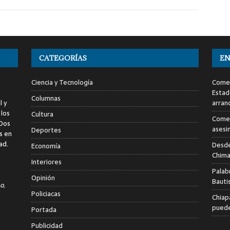
CATEGORÍAS
EN
Ciencia y Tecnología
Comen
Estad
Columnas
l y
arran
 los
Cultura
Comen
 Dos
asesi
Deportes
s en
ad.
Desde
Economía
Chima
Interiores
Palab
Opinión
Bauti
o,
Policiacas
Chiap
puede
Portada
Publicidad