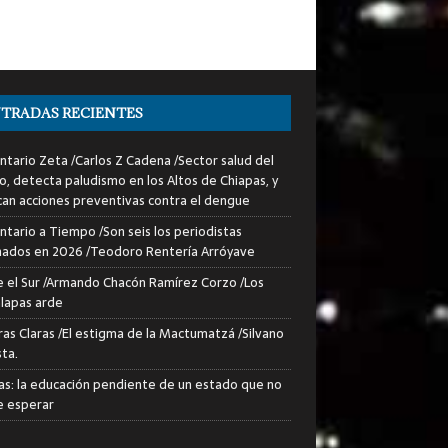
TRADAS RECIENTES
tario Zeta /Carlos Z Cadena /Sector salud del
o, detecta paludismo en los Altos de Chiapas, y
can acciones preventivas contra el dengue
tario a Tiempo /Son seis los periodistas
nados en 2026 /Teodoro Rentería Arróyave
 el Sur /Armando Chacón Ramírez Corzo /Los
lapas arde
ras Claras /El estigma de la Mactumatzá /Silvano
sta.
as: la educación pendiente de un estado que no
 esperar