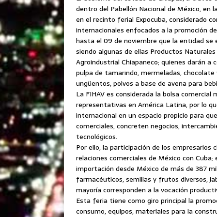
dentro del Pabellón Nacional de México, en la
en el recinto ferial Expocuba, considerado 
internacionales enfocados a la promoción de 
hasta el 09 de noviembre que la entidad se
siendo algunas de ellas Productos Naturales
Agroindustrial Chiapaneco; quienes darán a 
pulpa de tamarindo, mermeladas, chocolate 
ungüentos, polvos a base de avena para bebi
La FIHAV es considerada la bolsa comercial 
representativas en América Latina, por lo q
internacional en un espacio propicio para que
comerciales, concreten negocios, intercambi
tecnológicos.
Por ello, la participación de los empresarios
relaciones comerciales de México con Cuba; e
importación desde México de más de 387 mil
farmacéuticos, semillas y frutos diversos, ja
mayoría corresponden a la vocación producti
Esta feria tiene como giro principal la prom
consumo, equipos, materiales para la constru