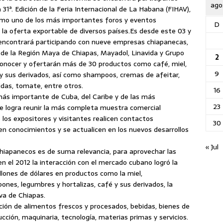
ago
 31ª. Edición de la Feria Internacional de La Habana (FIHAV),
como uno de los más importantes foros y eventos
D
la oferta exportable de diversos países.
Es desde este 03 y
 encontrará participando con nueve empresas chiapanecas,
 de la Región Maya de Chiapas, Mayadol, Linavida y Grupo
2
conocer y ofertarán más de 30 productos como café, miel,
9
y sus derivados, así como shampoos, cremas de afeitar,
das, tomate, entre otros.
16
más importante de Cuba, del Caribe y de las más
23
ue logra reunir la más completa muestra comercial
 los expositores y visitantes realicen contactos
30
en conocimientos y se actualicen en los nuevos desarrollos
« Jul
 chiapanecos es de suma relevancia, para aprovechar las
n el 2012 la interacción con el mercado cubano logró la
lones de dólares en productos como la miel,
bones, legumbres y hortalizas, café y sus derivados, la
va de Chiapas.
oción de alimentos frescos y procesados, bebidas, bienes de
cción, maquinaria, tecnología, materias primas y servicios.