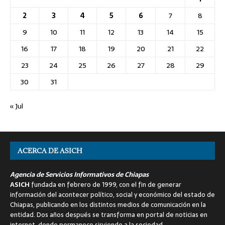
2
3
4
5
6
7
8
9
10
11
12
13
14
15
16
17
18
19
20
21
22
23
24
25
26
27
28
29
30
31
« Jul
ACERCA DE ASICH
Agencia de Servicios Informativos de Chiapas
ASICH
fundada en febrero de 1999, con el fin de generar
información del acontecer político, social y económico del estado de
Chiapas, publicando en los distintos medios de comunicación en la
entidad. Dos años después se transforma en portal de noticias en
internet, donde permanece sirviendo a la sociedad.