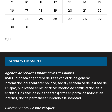
9
10
11
12
13
14
15
16
17
18
19
20
21
22
23
24
25
26
27
28
29
30
31
« Jul
ACERCA DE ASICH
Agencia de Servicios Informativos de Chiapas
ASICH
fundada en febrero de 1999, con el fin de generar
información del acontecer político, social y económico del estado de
Chiapas, publicando en los distintos medios de comunicación en la
entidad. Dos años después se transforma en portal de noticias en
internet, donde permanece sirviendo a la sociedad.
Director General:
Cosme Vázquez