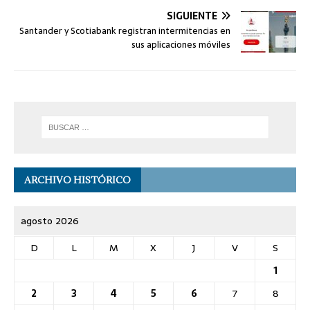
SIGUIENTE
Santander y Scotiabank registran intermitencias en
sus aplicaciones móviles
ARCHIVO HISTÓRICO
agosto 2026
D
L
M
X
J
V
S
1
2
3
4
5
6
7
8