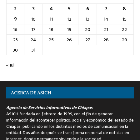
2
3
4
5
6
7
8
9
10
11
12
13
14
15
16
17
18
19
20
21
22
23
24
25
26
27
28
29
30
31
« Jul
ACERCA DE ASICH
Agencia de Servicios Informativos de Chiapas
ASICH
fundada en febrero de 1999, con el fin de generar
información del acontecer político, social y económico del estado de
Chiapas, publicando en los distintos medios de comunicación en la
entidad. Dos años después se transforma en portal de noticias en
internet, donde permanece sirviendo a la sociedad.