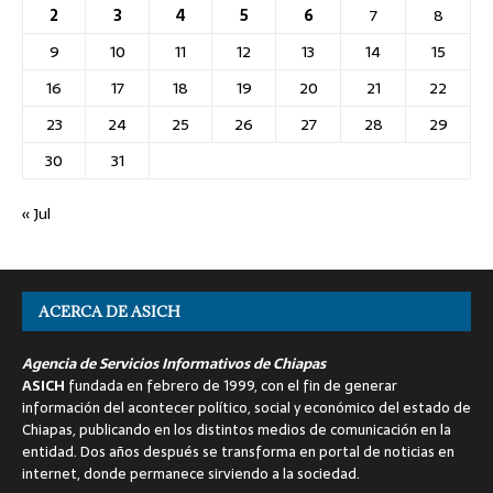
2
3
4
5
6
7
8
9
10
11
12
13
14
15
16
17
18
19
20
21
22
23
24
25
26
27
28
29
30
31
« Jul
ACERCA DE ASICH
Agencia de Servicios Informativos de Chiapas
ASICH
fundada en febrero de 1999, con el fin de generar
información del acontecer político, social y económico del estado de
Chiapas, publicando en los distintos medios de comunicación en la
entidad. Dos años después se transforma en portal de noticias en
internet, donde permanece sirviendo a la sociedad.