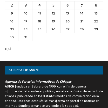
2
3
4
5
6
7
8
9
10
11
12
13
14
15
16
17
18
19
20
21
22
23
24
25
26
27
28
29
30
31
« Jul
ACERCA DE ASICH
Agencia de Servicios Informativos de Chiapas
ASICH
fundada en febrero de 1999, con el fin de generar
información del acontecer político, social y económico del estado de
Chiapas, publicando en los distintos medios de comunicación en la
entidad. Dos años después se transforma en portal de noticias en
internet, donde permanece sirviendo a la sociedad.