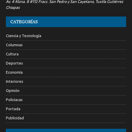
Av. 4 Mzna. 8 #112 Fracc. San Pedro y San Cayetano, Tuxtla Gutiérrez
Chiapas
CATEGORÍAS
Ciencia y Tecnología
Columnas
Cultura
Deportes
Economía
Interiores
Opinión
Policiacas
Portada
Publicidad