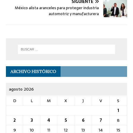
SIGUIENTE
México alista aranceles para proteger industria
automotriz y manufacturera
ARCHIVO HISTÓRICO
agosto 2026
D
L
M
X
J
V
S
1
2
3
4
5
6
7
8
9
10
11
12
13
14
15