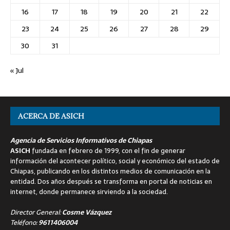
16
17
18
19
20
21
22
23
24
25
26
27
28
29
30
31
« Jul
ACERCA DE ASICH
Agencia de Servicios Informativos de Chiapas
ASICH
fundada en febrero de 1999, con el fin de generar
información del acontecer político, social y económico del estado de
Chiapas, publicando en los distintos medios de comunicación en la
entidad. Dos años después se transforma en portal de noticias en
internet, donde permanece sirviendo a la sociedad.
Director General:
Cosme Vázquez
Teléfono:
9611406004