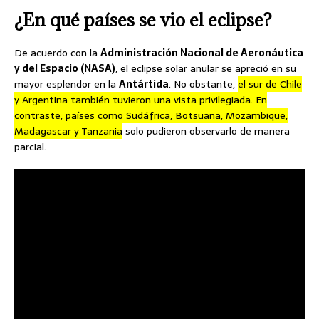
¿En qué países se vio el eclipse?
De acuerdo con la
Administración Nacional de Aeronáutica
y del Espacio (NASA)
, el eclipse solar anular se apreció en su
mayor esplendor en la
Antártida
. No obstante,
el sur de Chile
y Argentina también tuvieron una vista privilegiada. En
contraste, países como Sudáfrica, Botsuana, Mozambique,
Madagascar y Tanzania
solo pudieron observarlo de manera
parcial.