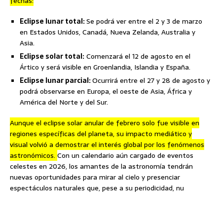
fechas:
Eclipse lunar total:
Se podrá ver entre el 2 y 3 de marzo
en Estados Unidos, Canadá, Nueva Zelanda, Australia y
Asia.
Eclipse solar total:
Comenzará el 12 de agosto en el
Ártico y será visible en Groenlandia, Islandia y España.
Eclipse lunar parcial:
Ocurrirá entre el 27 y 28 de agosto y
podrá observarse en Europa, el oeste de Asia, África y
América del Norte y del Sur.
Aunque el eclipse solar anular de febrero solo fue visible en
regiones específicas del planeta, su impacto mediático y
visual volvió a demostrar el interés global por los fenómenos
astronómicos.
Con un calendario aún cargado de eventos
celestes en 2026, los amantes de la astronomía tendrán
nuevas oportunidades para mirar al cielo y presenciar
espectáculos naturales que, pese a su periodicidad, nu