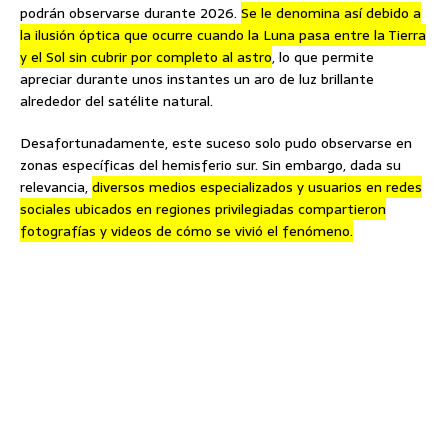
podrán observarse durante 2026.
Se le denomina así debido a
la ilusión óptica que ocurre cuando la Luna pasa entre la Tierra
y el Sol sin cubrir por completo al astro
, lo que permite
apreciar durante unos instantes un aro de luz brillante
alrededor del satélite natural.
Desafortunadamente, este suceso solo pudo observarse en
zonas específicas del hemisferio sur. Sin embargo, dada su
relevancia,
diversos medios especializados y usuarios en redes
sociales ubicados en regiones privilegiadas compartieron
fotografías y videos de cómo se vivió el fenómeno.