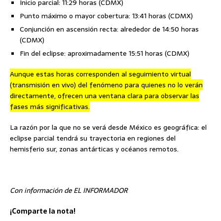
Inicio parcial: 11:29 horas (CDMX)
Punto máximo o mayor cobertura: 13:41 horas (CDMX)
Conjunción en ascensión recta: alrededor de 14:50 horas
(CDMX)
Fin del eclipse: aproximadamente 15:51 horas (CDMX)
Aunque estas horas corresponden al seguimiento virtual
(transmisión en vivo) del fenómeno para quienes no lo verán
directamente, ofrecen una ventana clara para observar las
fases más significativas.
La razón por la que no se verá desde México es geográfica: el
eclipse parcial tendrá su trayectoria en regiones del
hemisferio sur, zonas antárticas y océanos remotos.
Con información de EL INFORMADOR
¡Comparte la nota!