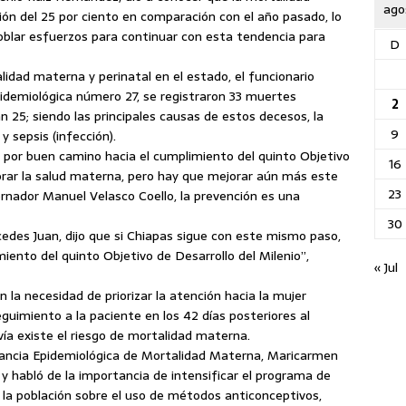
ago
ión del 25 por ciento en comparación con el año pasado, lo
doblar esfuerzos para continuar con esta tendencia para
D
alidad
materna y perinatal en el estado, el funcionario
idemiológica número 27, se registraron 33 muertes
2
25; siendo las principales causas de estos decesos, la
9
y sepsis (infección).
 por buen camino hacia el cumplimiento del quinto Objetivo
16
orar la salud materna, pero hay que mejorar aún más este
23
ernador Manuel Velasco Coello, la prevención es una
30
rcedes Juan, dijo que si Chiapas sigue con este mismo paso,
miento del quinto Objetivo de Desarrollo del Milenio”,
« Jul
n la necesidad de priorizar la atención hacia la mujer
eguimiento a la paciente en los 42 días posteriores al
ía existe el riesgo de mortalidad materna.
gilancia Epidemiológica de Mortalidad Materna, Maricarmen
y habló de la importancia de intensificar el programa de
r a la población sobre el uso de métodos anticonceptivos,