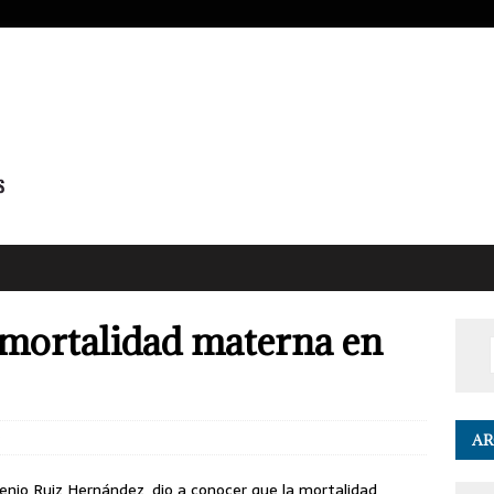
mortalidad materna en
0
AR
genio Ruiz Hernández, dio a conocer que la mortalidad