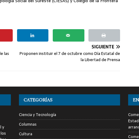
ología Social del Sureste (CIESAS) y Colegio de la Frontera
SIGUIENTE
e las
Proponen instituir el 7 de octubre como Día Estatal de
la Libertad de Prensa
CATEGORÍAS
EN
Ciencia y Tecnología
Comen
Estad
Columnas
l y
arran
 los
Cultura
Comen