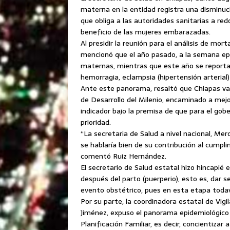
materna en la entidad registra una disminuc
que obliga a las autoridades sanitarias a re
beneficio de las mujeres embarazadas.
Al presidir la reunión para el análisis de mort
mencionó que el año pasado, a la semana ep
maternas, mientras que este año se reportan 
hemorragia, eclampsia (hipertensión arterial) 
Ante este panorama, resaltó que Chiapas va
de Desarrollo del Milenio, encaminado a mej
indicador bajo la premisa de que para el gob
prioridad.
“La secretaria de Salud a nivel nacional, Me
se hablaría bien de su contribución al cumpli
comentó Ruiz Hernández.
El secretario de Salud estatal hizo hincapié e
después del parto (puerperio), esto es, dar s
evento obstétrico, pues en esta etapa todav
Por su parte, la coordinadora estatal de Vi
Jiménez, expuso el panorama epidemiológico 
Planificación Familiar, es decir, concientiza