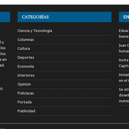
CATEGORÍAS
EN
Ciencia y Tecnología
Eduar
biene
Columnas
l y
Juan C
 los
Cultura
human
 Dos
Deportes
s en
Invita
ad.
Capita
Economía
Inici
Interiores
en el
Opinión
o,
Se at
Policiacas
downb
mater
Portada
Publicidad