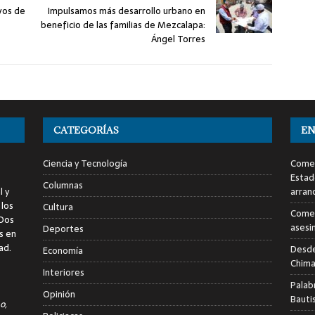
vos de
Impulsamos más desarrollo urbano en
beneficio de las familias de Mezcalapa:
Ángel Torres
CATEGORÍAS
EN
Ciencia y Tecnología
Comen
Estad
Columnas
l y
arran
 los
Cultura
Comen
 Dos
asesi
Deportes
s en
ad.
Desde
Economía
Chima
Interiores
Palab
Opinión
Bauti
o,