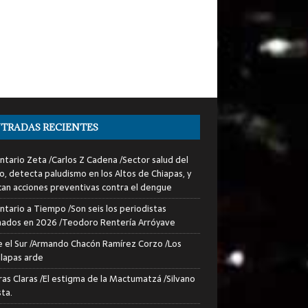
TRADAS RECIENTES
tario Zeta /Carlos Z Cadena /Sector salud del
o, detecta paludismo en los Altos de Chiapas, y
can acciones preventivas contra el dengue
tario a Tiempo /Son seis los periodistas
nados en 2026 /Teodoro Rentería Arróyave
 el Sur /Armando Chacón Ramírez Corzo /Los
lapas arde
ras Claras /El estigma de la Mactumatzá /Silvano
sta.