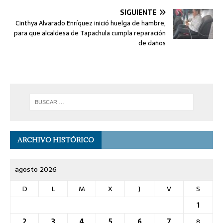
SIGUIENTE
Cinthya Alvarado Enríquez inició huelga de hambre,
para que alcaldesa de Tapachula cumpla reparación
de daños
ARCHIVO HISTÓRICO
agosto 2026
D
L
M
X
J
V
S
1
2
3
4
5
6
7
8