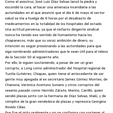
Como el avestruz, José Luis Díaz Selvas lanzó la piedra y
escondió la cara, al hacer una amenaza incendiaria a las
autoridades en el que anunció que el día 6 de mayo el sector
salud se iría a huelga de 8 horas por el desabasto de
medicamentos en la totalidad de los hospitales del estado.
Una actitud perversa, ya que el nefasto dirigente sindical
nunca ha tenido ese sentido de humanismo hacia los
chiapanecos, más que su voraz ambición de dinero, su
intención es seguir presionando a las autoridades para que
siga nombrando administradores que le sean útil para el relevo
de la Sección 50 el siguiente año.
Por ello, le siguen sosteniendo, a pesar de ser un gran
corrupto, a Long como administrador del Hospital regional de
Tuxtla Gutiérrez, Chiapas, quien tiene el antecedente de ser
gente muy apegada al ex secretario James Gómez Montes, de
Chanona, Verónica Aceituno Suriano y otros corruptos del
sexenio pasado como Hermilo Zárate, Merino, Carrillo, quien
vendió plazas junto con la hermana de Díaz Selvas, Malú, y de
cómplice de la gran vendedora de plazas y represora Georgina
Rovelo Cilias.
Ese fue el grito realmente y no se conforma con sostener al