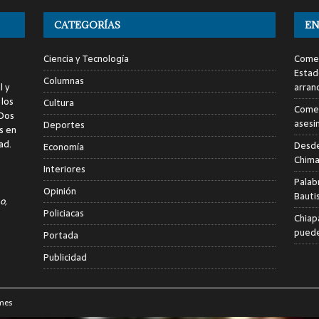
CATEGORÍAS
EN
Ciencia y Tecnología
Comen
Estad
Columnas
l y
arran
 los
Cultura
Comen
 Dos
asesi
Deportes
s en
ad.
Desde
Economía
Chima
Interiores
Palab
Opinión
Bauti
o,
Policiacas
Chiap
puede
Portada
Publicidad
mes