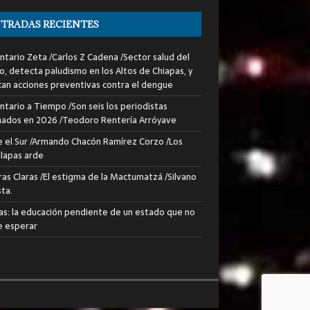
TRADAS RECIENTES
tario Zeta /Carlos Z Cadena /Sector salud del
o, detecta paludismo en los Altos de Chiapas, y
can acciones preventivas contra el dengue
tario a Tiempo /Son seis los periodistas
nados en 2026 /Teodoro Rentería Arróyave
 el Sur /Armando Chacón Ramírez Corzo /Los
lapas arde
ras Claras /El estigma de la Mactumatzá /Silvano
sta.
as: la educación pendiente de un estado que no
 esperar