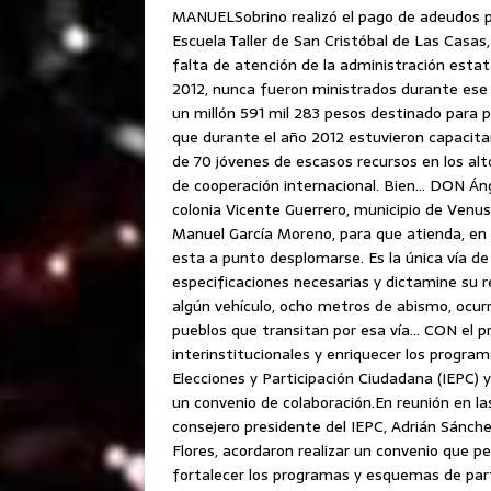
MANUELSobrino realizó el pago de adeudos p
Escuela Taller de San Cristóbal de Las Casas
falta de atención de la administración estata
2012, nunca fueron ministrados durante ese e
un millón 591 mil 283 pesos destinado para p
que durante el año 2012 estuvieron capacita
de 70 jóvenes de escasos recursos en los al
de cooperación internacional. Bien… DON Áng
colonia Vicente Guerrero, municipio de Venust
Manuel García Moreno, para que atienda, en 
esta a punto desplomarse. Es la única vía de 
especificaciones necesarias y dictamine su r
algún vehículo, ocho metros de abismo, ocurr
pueblos que transitan por esa vía… CON el pr
interinstitucionales y enriquecer los progra
Elecciones y Participación Ciudadana (IEPC) y 
un convenio de colaboración.En reunión en las 
consejero presidente del IEPC, Adrián Sánche
Flores, acordaron realizar un convenio que 
fortalecer los programas y esquemas de part