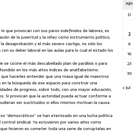
ago
D
lo que provocan con sus paros indefinidos de labores, es
2
ación de la juventud y la niñez como instrumento político,
la desaprobación y el más severo castigo, no sólo los
9
n su deber laboral en las aulas para lo cual el estado los
16
e se cocine el más descabellado plan de parálisis o para
23
 hundido en los más altos índices de analfabetismo.
30
 que hacerles entender que una masa igual de maestros
n en la búsqueda de ese espacio para construir una
« Jul
idades de progreso, sobre todo, con una mayor educación,
os. Si provocan que la autoridad pueda actuar conforme a
udieran ser sustituidos si ellos mismos motivan la causa
ros “democráticos” se han eternizado en una lucha política
 control sindical. Ya estuvieron por varios años como
o que hicieron es cometer toda una serie de corruptelas en