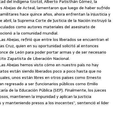
tad del indígena tzotzil, Alberto Patisthán Gómez, la
 Las Abejas de Acteal, lamentaron que luego de haber sufrido
ilitares hace quince años, ahora enfrentan la injusticia y
 abril, la Suprema Corte de Justicia de la Nación instruyó la
inculados como autores materiales del asesinato de
ocionó a la comunidad mundial.
 Abejas, refirió que entre los liberados se encuentran el
ias Cruz, quien en su oportunidad solicitó al entonces
Ponce de León para poder portar armas y de ser necesario
rcito Zapatista de Liberación Nacional.
 Las Abejas hemos visto cómo en nuestro país no hay
inatos están siendo liberados poco a poco hasta que no
ctuales, unos están libres en otros países como Ernesto
an regresado a ser funcionarios públicos como Emilio
aría de la Educación Pública (SEP). Finalmente, los jueces
osos, mantienen la impunidad y aplican la justicia
s y manteniendo presos a los inocentes”, sentenció el líder