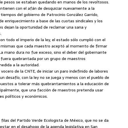
s de pesos se estaban quedando en manos de los revoltosos.
tienen con el afán de desquiciar nuevamente a la
 tiempos del gobierno de Patrocinio González Garrido,
e enriquecimiento a base de las cuotas sindicales y los
s dejan la oportunidad de reclamar una sana y
.
n todo el imperio de la ley, el estado sólo cumplió con el
ales, mismas que cada maestro aceptó al momento de firmar
La mano dura no fue exceso, sino el deber del gobernante
o fuera quebrantada por un grupo de maestros
edida a la autoridad.
vocero de la CNTE, de iniciar un paro indefinido de labores
un desafío, con la ley no se juega y menos con el pueblo de
puestos a tolerar más quebrantamientos a la educación de
incipalmente, que una facción de maestros pretenda usar
es políticos y económicos.
as filas del Partido Verde Ecologista de México, que no se da
estar en el desahogo de la agenda legislativa en San