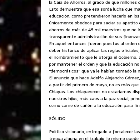
la Caja de Ahorros, al grado de que millone
Esto demuestra que esa sorda lucha que man
educación, como pretendieron hacerlo en los
únicamente obedece para saciar su apetito d
ahorros de más de 45 mil maestros que no le
transparente administración de sus finanzas
En aquel entonces fueron puestos al orden co
deber histórico de aplicar las reglas ofici
el nombramiento que le otorga el Gobierno. 
por mantener el orden y que la educación n
“democráticos” que ya le habían tomado la m
El anuncio que hace Adelfo Alejandro Gómez, 
a partir del primero de mayo, no es más que 
Chiapas. Los chiapanecos no estaríamos dis
nuestros hijos, más caos a la paz social, pr
como carne de cañón a la educación para fin
SÓLIDO
Político visionario, entregado a fortalecer l
tregua alguna en el trabajo, lo mismo puede 