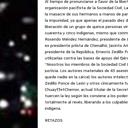
Al tiempo de pronunciarse a favor de la liber
organización pacifista de la Sociedad Civil,
la masacre de sus hermanos a manos de param
la impunidad, ya que apenas el pasado diez de
liberación de un grupo de quince personas v
cuarenta y cinco indígenas, mismo que conm
Rosendo Méndez Hernández, presidente de Las
ex presidente priísta de Chenalhó, Jacinto Ar
presidente de la República, Ernesto Zedillo 
utilizarlas contra las bases de apoyo del Ejé
“Nosotros los miembros de la Sociedad Civil
justicia. Los autores materiales de 45 ases
quede nadie en la cárcel; los autores intele
Zedillo Ponce de León y otros cínicamente h
ChuayffetChemor, actual titular de la Secret
tuercen la ley según les conviene a los poder
totalmente al revés, liberando a los culpable
indígena.
RETAZOS