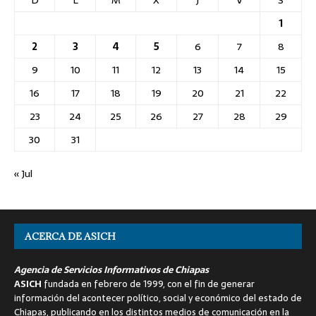
D
L
M
X
J
V
S
1
2
3
4
5
6
7
8
9
10
11
12
13
14
15
16
17
18
19
20
21
22
23
24
25
26
27
28
29
30
31
« Jul
ACERCA DE ASICH
Agencia de Servicios Informativos de Chiapas
ASICH
fundada en febrero de 1999, con el fin de generar
información del acontecer político, social y económico del estado de
Chiapas, publicando en los distintos medios de comunicación en la