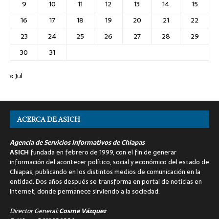
9
10
11
12
13
14
15
16
17
18
19
20
21
22
23
24
25
26
27
28
29
30
31
« Jul
ACERCA DE ASICH
Agencia de Servicios Informativos de Chiapas
ASICH
fundada en febrero de 1999, con el fin de generar
información del acontecer político, social y económico del estado de
Chiapas, publicando en los distintos medios de comunicación en la
entidad. Dos años después se transforma en portal de noticias en
internet, donde permanece sirviendo a la sociedad.
Director General:
Cosme Vázquez