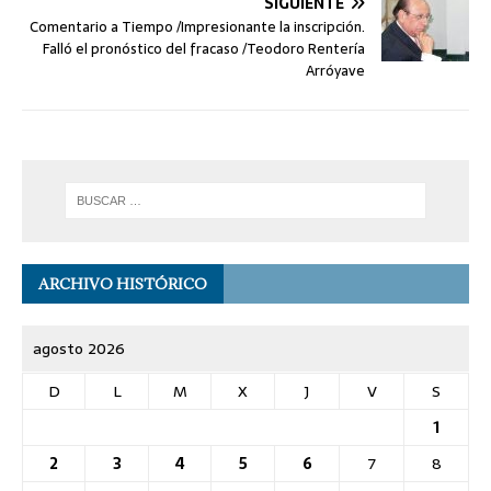
SIGUIENTE
Comentario a Tiempo /Impresionante la inscripción.
Falló el pronóstico del fracaso /Teodoro Rentería
Arróyave
ARCHIVO HISTÓRICO
agosto 2026
D
L
M
X
J
V
S
1
2
3
4
5
6
7
8