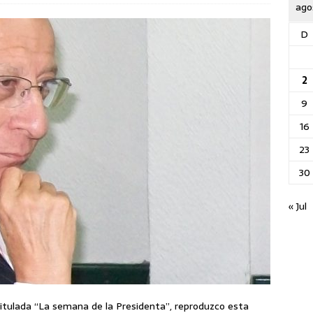
ago
D
2
9
16
23
30
« Jul
itulada “La semana de la Presidenta”, reproduzco esta