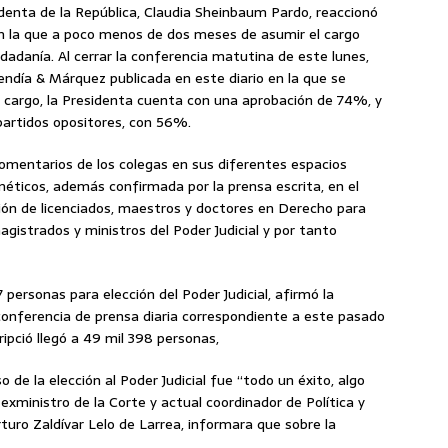
identa de la República, Claudia Sheinbaum Pardo, reaccionó
n la que a poco menos de dos meses de asumir el cargo
udadanía. Al cerrar la conferencia matutina de este lunes,
día & Márquez publicada en este diario en la que se
 cargo, la Presidenta cuenta con una aprobación de 74%, y
partidos opositores, con 56%.
comentarios de los colegas en sus diferentes espacios
rnéticos, además confirmada por la prensa escrita, en el
ción de licenciados, maestros y doctores en Derecho para
magistrados y ministros del Poder Judicial y por tanto
7 personas para elección del Poder Judicial, afirmó la
onferencia de prensa diaria correspondiente a este pasado
ripció llegó a 49 mil 398 personas,
de la elección al Poder Judicial fue “todo un éxito, algo
 exministro de la Corte y actual coordinador de Política y
rturo Zaldívar Lelo de Larrea, informara que sobre la