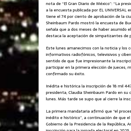
nota de “El Gran Diario de México”: “La pres
a la encuesta publicada por EL UNIVERSAL e
tiene el 74 por ciento de aprobación de la ci
Sheinbaum Pardo mostró la encuesta de Buen
señala que a dos meses de haber asumido el
destaca la aceptación de simpatizantes de 
Este lunes amanecimos con la noticia y los 
informativos radiofónicos, televisivos y cibe
sentido de que fue impresionante la inscrip
participar en la primera elección de jueces, 
confirmado su éxito.
Inédita e histórica la inscripción de 18 mil 44
presidenta, Claudia Sheinbaum Pardo en su c
lunes. Más tarde se supo que al cierre la insc
La primera mandataria afirmó que “el proceso 
inédito e histórico”, a continuación de que el
Gobierno de la Presidencia de la República, A
inscripción para la jornada electoral en 2025.