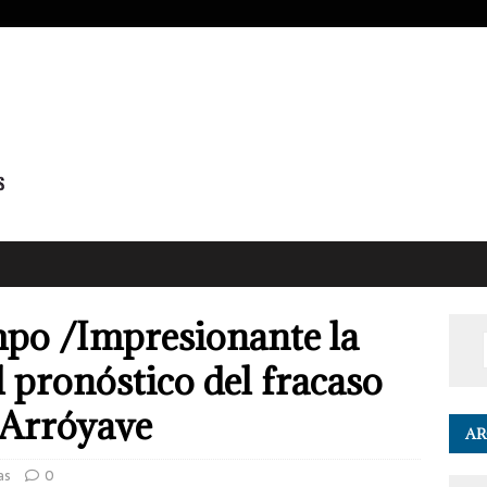
po /Impresionante la
el pronóstico del fracaso
 Arróyave
AR
as
0