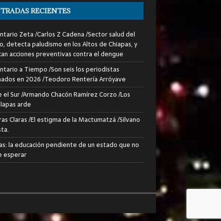
TRADAS RECIENTES
tario Zeta /Carlos Z Cadena /Sector salud del
o, detecta paludismo en los Altos de Chiapas, y
can acciones preventivas contra el dengue
tario a Tiempo /Son seis los periodistas
nados en 2026 /Teodoro Rentería Arróyave
 el Sur /Armando Chacón Ramírez Corzo /Los
lapas arde
ras Claras /El estigma de la Mactumatzá /Silvano
sta.
as: la educación pendiente de un estado que no
 esperar