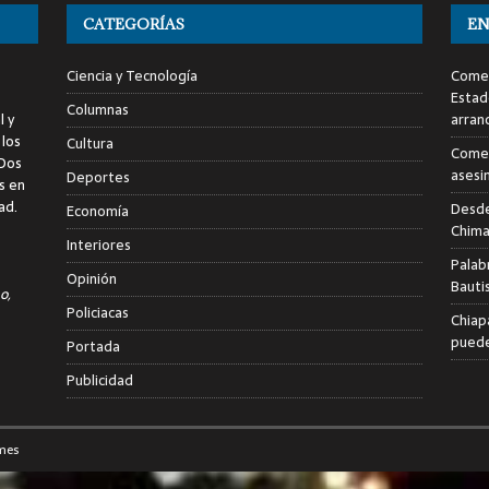
CATEGORÍAS
EN
Ciencia y Tecnología
Comen
Estad
Columnas
l y
arran
 los
Cultura
Comen
 Dos
asesi
Deportes
s en
ad.
Desde
Economía
Chima
Interiores
Palab
Opinión
Bauti
o,
Policiacas
Chiap
puede
Portada
Publicidad
mes