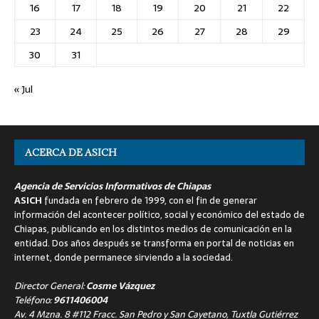
16
17
18
19
20
21
22
23
24
25
26
27
28
29
30
31
« Jul
ACERCA DE ASICH
Agencia de Servicios Informativos de Chiapas
ASICH
fundada en febrero de 1999, con el fin de generar
información del acontecer político, social y económico del estado de
Chiapas, publicando en los distintos medios de comunicación en la
entidad. Dos años después se transforma en portal de noticias en
internet, donde permanece sirviendo a la sociedad.
Director General:
Cosme Vázquez
Teléfono:
9611406004
Av. 4 Mzna. 8 #112 Fracc. San Pedro y San Cayetano, Tuxtla Gutiérrez