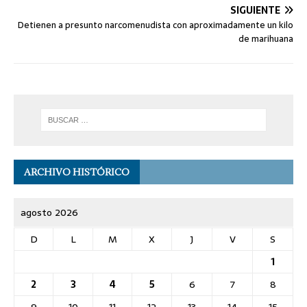
SIGUIENTE
Detienen a presunto narcomenudista con aproximadamente un kilo
de marihuana
ARCHIVO HISTÓRICO
agosto 2026
D
L
M
X
J
V
S
1
2
3
4
5
6
7
8
9
10
11
12
13
14
15