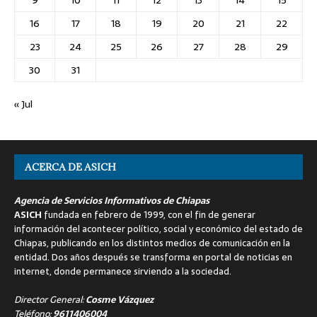
16
17
18
19
20
21
22
23
24
25
26
27
28
29
30
31
« Jul
ACERCA DE ASICH
Agencia de Servicios Informativos de Chiapas
ASICH
fundada en febrero de 1999, con el fin de generar
información del acontecer político, social y económico del estado de
Chiapas, publicando en los distintos medios de comunicación en la
entidad. Dos años después se transforma en portal de noticias en
internet, donde permanece sirviendo a la sociedad.
Director General:
Cosme Vázquez
Teléfono:
9611406004