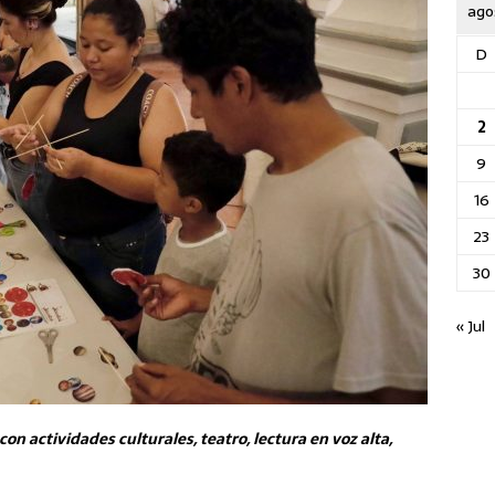
ago
D
2
9
16
23
30
« Jul
on actividades culturales, teatro, lectura en voz alta,