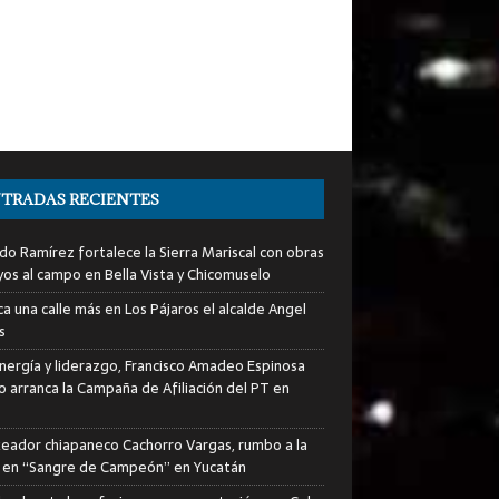
TRADAS RECIENTES
do Ramírez fortalece la Sierra Mariscal con obras
yos al campo en Bella Vista y Chicomuselo
a una calle más en Los Pájaros el alcalde Angel
s
nergía y liderazgo, Francisco Amadeo Espinosa
lo arranca la Campaña de Afiliación del PT en
xeador chiapaneco Cachorro Vargas, rumbo a la
a en “Sangre de Campeón” en Yucatán