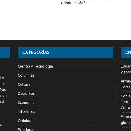
dónde están?
CATEGORÍAS
EN
Ciencia y Tecnología
Eduar
y apo
Columnas
l y
Arranc
 los
Cultura
Torre
 Dos
Deportes
s en
Con e
ad.
Trujil
Economía
Coita
Interiores
El bo
Opinión
glori
o,
Policiacas