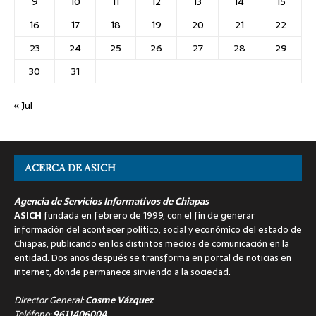
9
10
11
12
13
14
15
16
17
18
19
20
21
22
23
24
25
26
27
28
29
30
31
« Jul
ACERCA DE ASICH
Agencia de Servicios Informativos de Chiapas
ASICH
fundada en febrero de 1999, con el fin de generar
información del acontecer político, social y económico del estado de
Chiapas, publicando en los distintos medios de comunicación en la
entidad. Dos años después se transforma en portal de noticias en
internet, donde permanece sirviendo a la sociedad.
Director General:
Cosme Vázquez
Teléfono:
9611406004