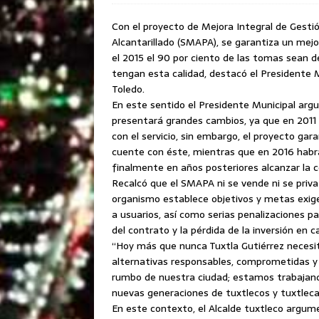
Con el proyecto de Mejora Integral de Gesti
Alcantarillado (SMAPA), se garantiza un mejo
el 2015 el 90 por ciento de las tomas sean d
tengan esta calidad, destacó el Presidente 
Toledo.
En este sentido el Presidente Municipal arg
presentará grandes cambios, ya que en 2011 s
con el servicio, sin embargo, el proyecto gar
cuente con éste, mientras que en 2016 habr
finalmente en años posteriores alcanzar la c
Recalcó que el SMAPA ni se vende ni se priva
organismo establece objetivos y metas exige
a usuarios, así como serias penalizaciones p
del contrato y la pérdida de la inversión en 
“Hoy más que nunca Tuxtla Gutiérrez necesit
alternativas responsables, comprometidas y
rumbo de nuestra ciudad; estamos trabajando
nuevas generaciones de tuxtlecos y tuxtleca
En este contexto, el Alcalde tuxtleco argum