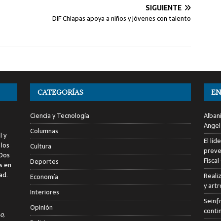
SIGUIENTE
DIF Chiapas apoya a niños y jóvenes con talento
CATEGORÍAS
EN
Ciencia y Tecnología
Alban
Angel
Columnas
l y
El líd
 los
Cultura
preve
 Dos
Fiscal
Deportes
s en
ad.
Reali
Economía
y art
Interiores
Seinf
Opinión
conti
o,