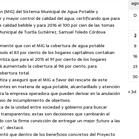
ago
ón (MIG) del Sistema Municipal de Agua Potable y
D
r y mayor control de calidad del agua, certificando que para
e calidad bebible y para 2016 el 100 por cien de las tomas
Municipal de Tuxtla Gutiérrez, Samuel Toledo Córdova
2
umentó que con el MIG la cobertura de agua potable
9
olo el 83 por ciento de los hogares capitalinos contaban
16
antiza que para el 2015 el 91 por ciento de los hogares
á aumentado la cobertura al 96 por ciento, para
23
obertura total.
30
tiza y aseguró que el MIG a favor del rescate de este
ntes en materia de agua potable, alcantarillado y atención
« Jul
ara la empresa operadora que pueden derivar en la anulación
caso de incumplimiento de objetivos.
a de la unidad entre sociedad y gobierno para buscar
 transparentes; estas son decisiones que cambiarán el
 con la firme convicción de entregar un mejor futuro a las
s”, destacó.
entó que dentro de los beneficios concretos del Proyecto