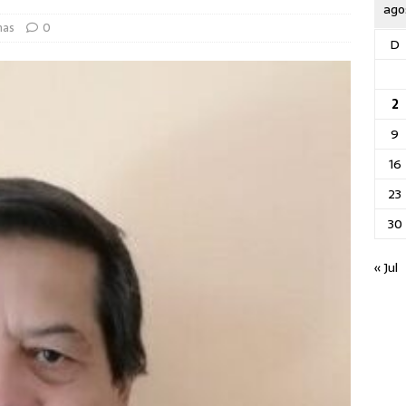
ago
nas
0
D
2
9
16
23
30
« Jul