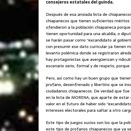
consejeros estatales del guinda.
Después de esa ansiada lista de chiapanecos
chiapanecos que tienen suficientes méritos
ofendieron a la población chiapaneca porqu
tienen oportunidad para una alcaldía, o diput
se harán pasar como “excandidato al gobiern
con presumir ese dato curricular ya tienen má
levanto polémica donde se registraron alred
hay protagonistas que avergüenzan y ridiculi
escenario serio, formal y de respeto, porque
Pero, así como hay un buen grupo que tienen 
profano, desenfrenado y libertino que se ins
ciudadanos chiapanecos. De verdad que fue 
en la lista de MORENA, que aparte de estar 
valor en el futuro de haber sido “excandidat
intereses electorales para saltar a otro carg
Este tipo de juegos sucios son los que la po
este tipo de profanos chiapanecos que ya se