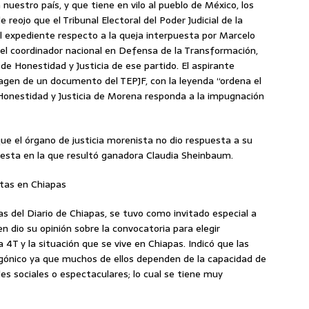
 nuestro país, y que tiene en vilo al pueblo de México, los
reojo que el Tribunal Electoral del Poder Judicial de la
el expediente respecto a la queja interpuesta por Marcelo
del coordinador nacional en Defensa de la Transformación,
 de Honestidad y Justicia de ese partido. El aspirante
magen de un documento del TEPJF, con la leyenda “ordena el
 Honestidad y Justicia de Morena responda a la impugnación
que el órgano de justicia morenista no dio respuesta a su
cuesta en la que resultó ganadora Claudia Sheinbaum.
stas en Chiapas
s del Diario de Chiapas, se tuvo como invitado especial a
ien dio su opinión sobre la convocatoria para elegir
4T y la situación que se vive en Chiapas. Indicó que las
ónico ya que muchos de ellos dependen de la capacidad de
s sociales o espectaculares; lo cual se tiene muy