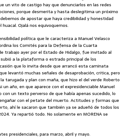
e un vito de castigo hay que denunciarlos en las redes
cripciones, porque desmerita y hasta deslegitima un próximo
e debemos de apostar que haya credibilidad y honestidad
del huacal. Ojalá nos equivoquemos.
ensibilidad política que le caracteriza a Manuel Velasco
ordina los Comités para la Defensa de la Cuarta
 trabajo ayer por el Estado de Hidalgo, fue invitado al
subió a la plataforma o estrado principal de los
ocasión que lo invita desde que arrancó esta caminata
y que levantó muchas señales de desaprobación, critica, pero
la tarugada y plan con maña, que hizo el del verde Roberto
si un año, en que aparece con el expresidenciable Manuel
o con un texto perverso de que había apenas sucedido, lo
 engañar con el petate del muerto. Actitudes y formas que
erto, ahí le sacaron que también ya se adueñó de todos los
l 2024. Ya repartió todo. No solamente en MORENA se
tes presidenciales, para marzo, abril y mayo.