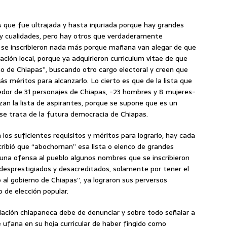
 que fue ultrajada y hasta injuriada porque hay grandes
 y cualidades, pero hay otros que verdaderamente
e se inscribieron nada más porque mañana van alegar de que
ación local, porque ya adquirieron curriculum vitae de que
o de Chiapas”, buscando otro cargo electoral y creen que
s méritos para alcanzarlo. Lo cierto es que de la lista que
edor de 31 personajes de Chiapas, -23 hombres y 8 mujeres-
zan la lista de aspirantes, porque se supone que es un
 se trata de la futura democracia de Chiapas.
los suficientes requisitos y méritos para lograrlo, hay cada
cribió que “abochornan” esa lista o elenco de grandes
una ofensa al pueblo algunos nombres que se inscribieron
desprestigiados y desacreditados, solamente por tener el
o al gobierno de Chiapas”, ya lograron sus perversos
o de elección popular.
blación chiapaneca debe de denunciar y sobre todo señalar a
 ufana en su hoja curricular de haber fingido como