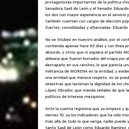
protagonistas importantes de la política ch
Senadora Sasíl de León y el Senador Eduardo 
los dos con mayor experiencia en el servicio
también cuentan con cargos de elección popul
fuertes, consolidadas y afianzadas: Eduardo o
No se titubeó en nuestro análisis, por el co
contienda apenas hace 65 días y con línea p
absurdo, y otros que ni siquiera el partido M
aldeana que fueron borrados del mapa por el 
destaparlo en sus ranchos, lo que parecía un
militancia de MORENA en la entidad, y evid
una entidad que merece respeto, no se pued
siniestras que lastiman la dignidad de los 
López Obrador, que manda señales de que la 
políticos de interese mezquinos.
Ante la cuenta regresiva que ya empezó y q
viernes 10, ya los indicadores que ha sido m
más allá de todo lo que venga, nadie puede y
tanto Sasíl de León como Eduardo Ramírez, e