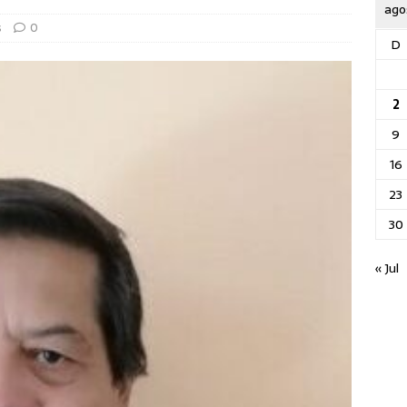
ago
s
0
D
2
9
16
23
30
« Jul