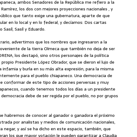
iapaneca, ambos Senadores de la República me refiero a la
Ramírez, los dos con mejores proyecciones nacionales , y
 público que tanto exige una gubernatura, aparte de que
ar en lo local y en lo federal, y decíamos: Dos cartas
 Sasíl, Sasíl y Eduardo.
ntrario, advertimos que los nombres que ingresaron a la
roveniente de la tierra Olmeca que también no deja de ser
ORENA, los destapó, sino otros personajes de la política
propio Presidente López Obrador, que se dieron el lujo de
a infamia y burla en su más alta expresión, para la misma
entemente para el pueblo chiapaneco. Una democracia de
e conformar de este tipo de acciones perversas y muy
chiapanecos, cuando tenemos todos los días a un presidente
democracia debe de ser regida por el pueblo, no por grupos
ue habremos de conocer al ganador o ganadora el próximo
ostrada por analistas y medios de comunicación nacionales,
a negar, y así se ha dicho en este espacio, también, que
ran los que mayor votación le pueden garantizar a Claudia