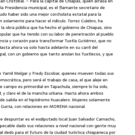
San Cristóbal. – Para la capital de Chiapas, quien arrasa en
 Presidencia municipal, es el flamante secretario de
pudo haber sido una mejor corcholata estatal para la
 solamente para hacer el ridículo. Torrez Culebro, ha
la obra pública que ha hecho el gobierno de Chiapas, sino
opular que ha tenido con su labor de penetración al pueblo
gencia y corazón para transformar Tuxtla Gutiérrez, que no
Hasta ahora va solo hasta adelante en su carril del
al, con un gobierno que tanto ansían los Tuxtlecos, y que
tre Yamil Melgar y Fredy Escobar, quienes mueven todas sus
mocrática, pero será el trabajo de casa, el que aleje en
de campo es primordial en Tapachula, siempre lo ha sido,
ad, y claro el de la mancha urbana. Hasta ahora ambos
de salida en el hipódromo huacalero. Mujeres solamente
Gurria, con relaciones en MORENA nacional.
de despuntar es el exdiputado local Juan Salvador Camacho,
mpecable dado sus relaciones a nivel nacional con gente muy
al dedo para el futuro de la ciudad turística chiapaneca por