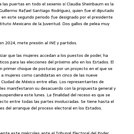
a las puertas en todo el sexenio sí Claudia Sheinbaum es la
Guillermo Rafael Santiago Rodríguez, quien fue el diputado
 en este segundo periodo fue designado por el presidente
tituto Mexicano de la Juventud. Dos gallos de pelea muy
en 2024, mete presión al INE y partidos.
tizar que las mujeres accedan a los puestos de poder, ha
ticos para las elecciones del próximo año en los Estados. El
 un primer choque de posturas por un proyecto en el que se
n a mujeres como candidatas en cinco de las nueve
 Ciudad de México entre ellas. Los representantes de
rales manifestaron su desacuerdo con la propuesta general y
suspendiera este lunes. La finalidad del receso es que se
ecto entre todas las partes involucradas. Se tiene hasta el
es del arranque del proceso electoral en los Estados.
te este miércoles ante el Tribunal Electoral del Poder