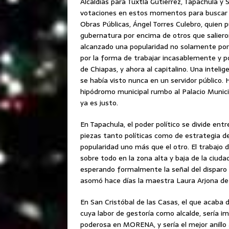
Alcaldías para Tuxtla Gutiérrez, Tapachula y 
votaciones en estos momentos para buscar la
Obras Públicas, Ángel Torres Culebro, quien 
gubernatura por encima de otros que salieron
alcanzado una popularidad no solamente por 
por la forma de trabajar incasablemente y p
de Chiapas, y ahora al capitalino. Una inteli
se había visto nunca en un servidor público. 
hipódromo municipal rumbo al Palacio Municip
ya es justo.
En Tapachula, el poder político se divide en
piezas tanto políticas como de estrategia de
popularidad uno más que el otro. El trabajo 
sobre todo en la zona alta y baja de la ciud
esperando formalmente la señal del disparo 
asomó hace días la maestra Laura Arjona de 
En San Cristóbal de las Casas, el que acaba 
cuya labor de gestoría como alcalde, sería i
poderosa en MORENA, y sería el mejor anillo 