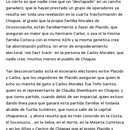
Lo cierto es que nadie cree que un “destapado” en un rancho
ganadero, que le hayan prestado un grupo de operadores ya
resulta ser toda una revelación en la cuarta trasformación de
Chiapas, al grado que la propia familia Morales de
Ocozocoautla, están familiarmente a favor de Placido, que
aseguran es mejor que su hermano Carlos, o sea ni la misma
familia Coiteca con el mismo ADN y la misma genética cree
tal abominación política. Un error de empoderamiento
electoral -vía fast track- en la persona de Carlos Morales, que
nadie cree, muchos menos el pueblo de Chiapas.
Tan desconcertador está el escenario electorero entre Placido
y Carlos, que los seguidores de Placido aseguran que quien le
echo su manita de gato a Carlos Morales fue Toño Santos,
quien es el representante de Claudia Sheinbaum en Chiapas, y
que tomo partido, cuando debió de ser imparcial, quien estuvo
dando línea para que ganara esta partida familiar el todavía
alcalde de Tuxtla Gutiérrez, que nunca salió de la capital
chiapaneca , y ahora resulta que es más conocido en la Costa,
el Soconusco, , en la Selva, en el Norte, en la Meseta Comiteca
y en los Altos y Centro de Chiapas que el propio Placido y