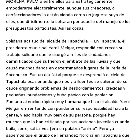
MORENA, PVEM o entre ellos para estratégicamente
empoderarse electoralmente, aunque sus creadores, o
confeccionadores lo están viendo como un juguete suyo de
ellos, que difícilmente lo soltaran por aquello del manejo de los
presupuestos partidistas. Así las cosas.
Solidaria actitud del alcalde de Tapachula. – En Tapachula, el
presidente municipal Yamil Melgar, respondió con creces su
trabajo solidario que le otorgó a miles de ciudadanos
damnificados que sufrieron el embate de las lluvias y que
causó muchos daños en determinados lugares de la Perla del
Soconusco. Fue un día fatal porque se desprendió el cielo de
Tapachula ocasionando que ríos y afluentes se salieran de su
cauce originando problemas de desbordamientos, crecidas y
pequeñas inundaciones y hubo pánico con la población.
Fue una atención rápida muy humana que hizo el alcalde Yamil
Melgar enfrentando con pundonor su responsabilidad hacia la
gente, y eso habla muy bien de su persona, porque hay
muchos que lo han criticado por sus acciones juveniles cuando
baila, corre, salta, vocifera su palabra “animo”. Pero ya
sabemos que el grupo de Fernández Noroña en Tapachula que