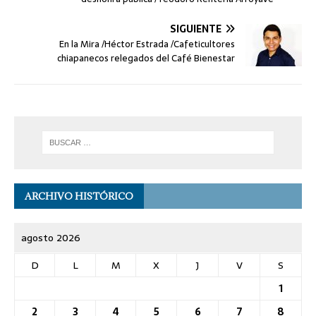
SIGUIENTE
En la Mira /Héctor Estrada /Cafeticultores
chiapanecos relegados del Café Bienestar
ARCHIVO HISTÓRICO
agosto 2026
D
L
M
X
J
V
S
1
2
3
4
5
6
7
8