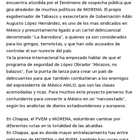
encuentra aturdida por el fenómeno de sospecha pública que
gira alrededor de muchos políticos de MORENA. El propio
exgobernador de Tabasco y exsecretario de Gobernación Adán
Augusto López Hernández, es uno de los mas sindicados en
México y presuntamente ligado a un cartel delincuencial
denominado “La Barredora”, a quienes ya son considerados
para los gringos, terroristas, y que han sido acusados de
controlar el sur-sureste del país.
Ya la prensa internacional ha empezado hablar de que el
programa de seguridad de López Obrador “Abrazos, no
balazos”, fue la punta de lanza para crear un país de
delincuentes para que también combatieran a los enemigos
del expresidente de México AMLO, que son las clases
acomodadas y ricas. Para muchos este proyecto perverso fue
contundente para convertir a México en un “narcoestado”,
según los analistas de diarios estadounidenses y europeos.
En Chiapas, el PVEM y MORENA, vislumbran caminar por
diferentes rutas en la totalidad de las alcaldías.
En Chiapas, que es donde mayor entrelazamiento hay entre
militantes de MORENA y del PVEM, también hay voces para