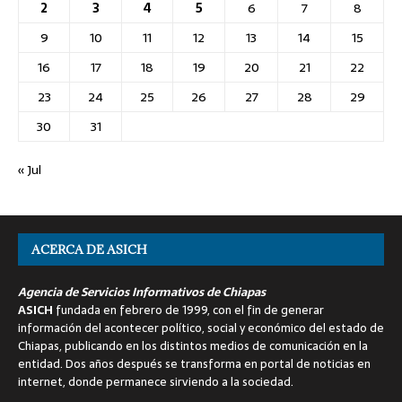
2
3
4
5
6
7
8
9
10
11
12
13
14
15
16
17
18
19
20
21
22
23
24
25
26
27
28
29
30
31
« Jul
ACERCA DE ASICH
Agencia de Servicios Informativos de Chiapas
ASICH
fundada en febrero de 1999, con el fin de generar
información del acontecer político, social y económico del estado de
Chiapas, publicando en los distintos medios de comunicación en la
entidad. Dos años después se transforma en portal de noticias en
internet, donde permanece sirviendo a la sociedad.