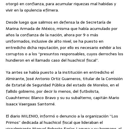
otorgó en confianza, para acumular riquezas mal habidas y
vivir en la opulencia efímera.
Desde luego que salimos en defensa la de Secretaría de
Marina Armada de México, misma que había acumulado por
años la confianza de la nación, ahora por 9 o más
uniformados, inclusive de alto nivel, se ha puesto en
entredicho dicha reputación, por ello es necesario exhibir a los
corruptos o a los “presuntos responsables, cuyos derroches los
hundieron en el llamado caso del huachicol fiscal”.
Ya antes se había puesto a la institución en entredicho el
Almirante, José Antonio Ortiz Guarneros, titular de la Comisión
de Estatal de Seguridad Pública del estado de Morelos, en el
fallido gobierno, por decir lo menos, del futbolista,
Cuauhtemoc Blanco Bravo y su su subalterno, capitán Mario
Isaacx Vaergaas Santomé.
El diario MILENIO, informó o denuncio a la organización “Los
Primos” dedicada al huachicol fiscal que lideraban el
vicealmirante Manuel Roberto Farías Laguna y su hermano, el