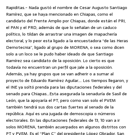
Rapiditas.- Nada gustó el nombre de Cesar Augusto Santiago
Ramírez, que se haya mencionado en Chiapas, como el
candidato del Frente Amplio por Chiapas, donde están el PRI,
el PAN y el PRD, además de que lo señalan de un caduco
político, lo tildan de arrastrar una imagen de mapachería
electoral, y lo peor esta ligado a la encuestadora “de las Heras
Demotecnia”, ligado al grupo de MORENA, o sea como dicen
solo a un loco se le pudo haber ideado de que Santiago
Ramírez sea candidato de la oposición. Lo cierto es que
todavía no encuentran un perfil que jale a la oposición.
Además, ya hay grupos que se van adherir o a sumar al
proyecto de Eduardo Ramírez Aguilar…. Los tiempos llegaron, y
el INE ya soltó prenda para las diputaciones federales y del
senado para Chiapas…Esta asegurada la senaduría de Sasíl de
León, que la apoyaría el PT, pero como van solo el PVEM
también tendrá sus dos cartas fuertes al senado de la
república. Aquí es una jugada de demoscopia o números
electorales. En las diputaciones federales de 13, 10 van a ir
solos MORENA, también acuerpados en algunos distritos con
PT y PVEM. Es el “Plan C” del presidente López Obrador. San