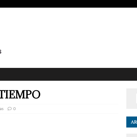
TIEMPO
as
0
AR