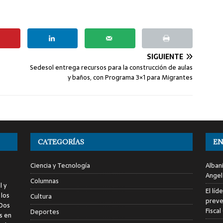
SIGUIENTE
Sedesol entrega recursos para la construcción de aulas
y baños, con Programa 3×1 para Migrantes
CATEGORÍAS
EN
Ciencia y Tecnología
Alban
Angel
Columnas
l y
El líd
 los
Cultura
preve
 Dos
Fiscal
Deportes
s en