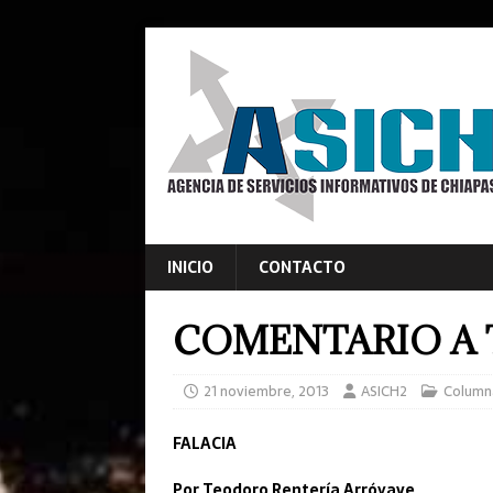
INICIO
CONTACTO
COMENTARIO A 
21 noviembre, 2013
ASICH2
Column
FALACIA
Por Teodoro Rentería Arróyave