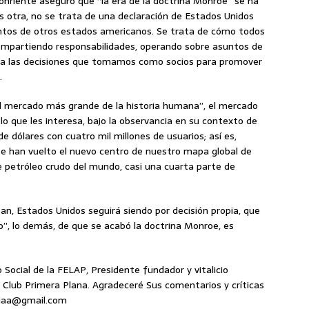
onriente aseguró que “la era de la doctrina Monroe” se ha
s otra, no se trata de una declaración de Estados Unidos
ntos de otros estados americanos. Se trata de cómo todos
compartiendo responsabilidades, operando sobre asuntos de
no a las decisiones que tomamos como socios para promover
.
el mercado más grande de la historia humana”, el mercado
lo que les interesa, bajo la observancia en su contexto de
e dólares con cuatro mil millones de usuarios; así es,
, se han vuelto el nuevo centro de nuestro mapa global de
e petróleo crudo del mundo, casi una cuarta parte de
tan, Estados Unidos seguirá siendo por decisión propia, que
ndo”, lo demás, de que se acabó la doctrina Monroe, es
o Social de la FELAP, Presidente fundador y vitalicio
 Club Primera Plana. Agradeceré Sus comentarios y críticas
riaa@gmail.com