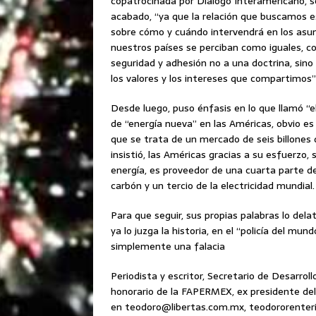
copatrocinada por Diálogo Interamericano, s
acabado, “ya que la relación que buscamos e
sobre cómo y cuándo intervendrá en los asu
nuestros países se perciban como iguales, 
seguridad y adhesión no a una doctrina, si
los valores y los intereses que compartimos”
Desde luego, puso énfasis en lo que llamó “
de “energía nueva” en las Américas, obvio es 
que se trata de un mercado de seis billones d
insistió, las Américas gracias a su esfuerzo
energía, es proveedor de una cuarta parte d
carbón y un tercio de la electricidad mundial.
Para que seguir, sus propias palabras lo dela
ya lo juzga la historia, en el “policía del mu
simplemente una falacia
Periodista y escritor, Secretario de Desarroll
honorario de la FAPERMEX, ex presidente del
en teodoro@libertas.com.mx, teodororente