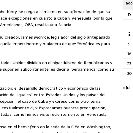
ago
ohn Kerry, se niega a sí mismo en su afirmación de que su
D
ace excepciones en cuanto a Cuba y Venezuela, por lo que
Americanos, OEA, resulta una falacia.
2
su creador, James Monroe, legislador del siglo antepasado
aquella impertinente y majadera de que: “América es para
9
16
tados Unidos dividido en el bipartidismo de Republicanos y
23
e suponen subcontinente, es decir a Iberoamérica, como su
30
« Jul
ciación, el desarrollo democrático y económico de las
ción de “iguales” entre Estados Unidos y los países del
cepción” el caso de Cuba y expresó como otro tema
, textualmente dijo: Expresamos nuestra preocupación,
litadas, como hemos visto recientemente en Venezuela.
ense en el hemisferio en la sede de la OEA en Washington,