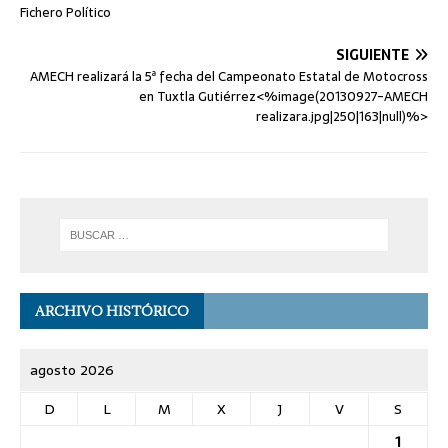
Fichero Político
SIGUIENTE
AMECH realizará la 5ª fecha del Campeonato Estatal de Motocross
en Tuxtla Gutiérrez<%image(20130927-AMECH
realizara.jpg|250|163|null)%>
ARCHIVO HISTÓRICO
agosto 2026
D
L
M
X
J
V
S
1