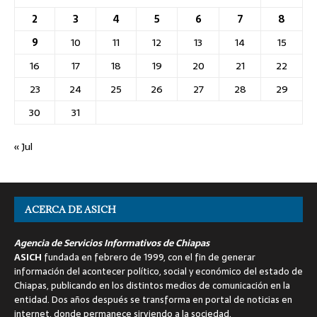
2
3
4
5
6
7
8
9
10
11
12
13
14
15
16
17
18
19
20
21
22
23
24
25
26
27
28
29
30
31
« Jul
ACERCA DE ASICH
Agencia de Servicios Informativos de Chiapas
ASICH
fundada en febrero de 1999, con el fin de generar
información del acontecer político, social y económico del estado de
Chiapas, publicando en los distintos medios de comunicación en la
entidad. Dos años después se transforma en portal de noticias en
internet, donde permanece sirviendo a la sociedad.