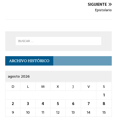
SIGUIENTE
Epistolario
ARCHIVO HISTÓRICO
agosto 2026
D
L
M
X
J
V
S
1
2
3
4
5
6
7
8
9
10
11
12
13
14
15