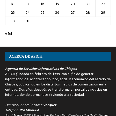
16
17
18
19
20
21
22
23
24
25
26
27
28
29
30
31
« Jul
ACERCA DE ASICH
Agencia de Servicios Informativos de Chiapas
ASICH
fundada en febrero de 1999, con el fin de generar
información del acontecer político, social y económico del estado de
Chiapas, publicando en los distintos medios de comunicación en la
entidad. Dos años después se transforma en portal de noticias en
internet, donde permanece sirviendo a la sociedad.
Director General:
Cosme Vázquez
Teléfono:
9611406004
Av. 4 Mzna. 8 #112 Fracc. San Pedro y San Cayetano, Tuxtla Gutiérrez