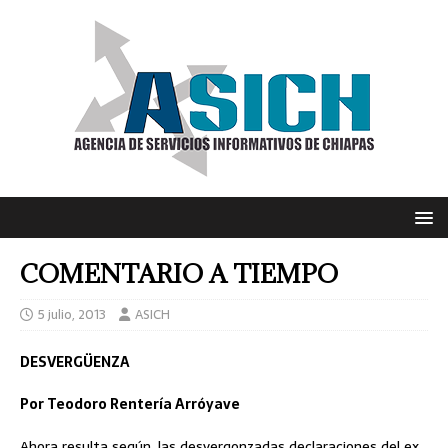
COMENTARIO A TIEMPO
5 julio, 2013
ASICH
DESVERGÜENZA
Por Teodoro Rentería Arróyave
Ahora resulta según, las desvergonzadas declaraciones del ex