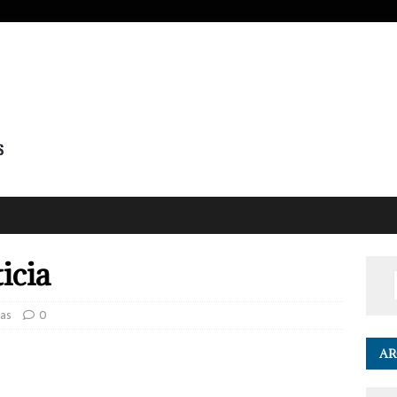
icia
as
0
AR