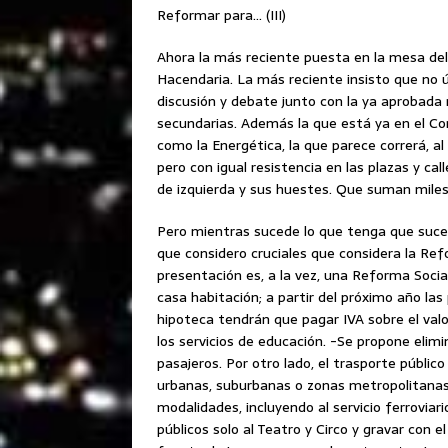
Reformar para… (III)
Ahora la más reciente puesta en la mesa del
Hacendaria. La más reciente insisto que no 
discusión y debate junto con la ya aprobada 
secundarias. Además la que está ya en el Co
como la Energética, la que parece correrá, al
pero con igual resistencia en las plazas y ca
de izquierda y sus huestes. Que suman miles
Pero mientras sucede lo que tenga que suce
que considero cruciales que considera la Re
presentación es, a la vez, una Reforma Social
casa habitación; a partir del próximo año l
hipoteca tendrán que pagar IVA sobre el valor
los servicios de educación. -Se propone elimi
pasajeros. Por otro lado, el trasporte públi
urbanas, suburbanas o zonas metropolitana
modalidades, incluyendo al servicio ferroviar
públicos solo al Teatro y Circo y gravar con 