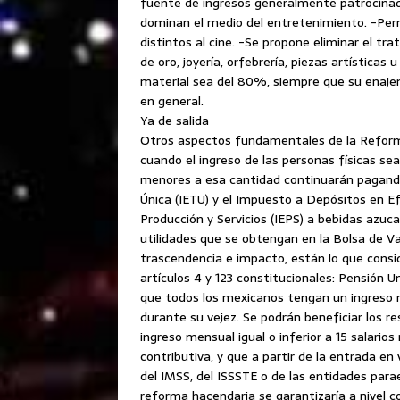
fuente de ingresos generalmente patrocinad
dominan el medio del entretenimiento. -Perm
distintos al cine. -Se propone eliminar el t
de oro, joyería, orfebrería, piezas artística
material sea del 80%, siempre que su enaje
en general.
Ya de salida
Otros aspectos fundamentales de la Reforma
cuando el ingreso de las personas físicas s
menores a esa cantidad continuarán pagando
Única (IETU) y el Impuesto a Depósitos en Ef
Producción y Servicios (IEPS) a bebidas azuc
utilidades que se obtengan en la Bolsa de 
trascendencia e impacto, están lo que consid
artículos 4 y 123 constitucionales: Pensión U
que todos los mexicanos tengan un ingreso 
durante su vejez. Se podrán beneficiar los 
ingreso mensual igual o inferior a 15 salari
contributiva, y que a partir de la entrada en
del IMSS, del ISSSTE o de las entidades par
reforma hacendaria se garantizaría a nivel c