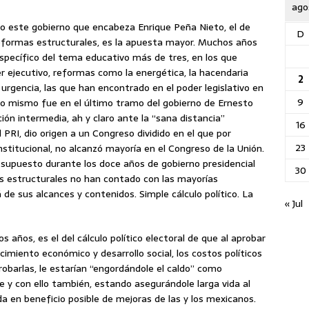
ago
o este gobierno que encabeza Enrique Peña Nieto, el de
D
eformas estructurales, es la apuesta mayor. Muchos años
specífico del tema educativo más de tres, en los que
r ejecutivo, reformas como la energética, la hacendaria
2
l urgencia, las que han encontrado en el poder legislativo en
9
 Lo mismo fue en el último tramo del gobierno de Ernesto
ión intermedia, ah y claro ante la “sana distancia”
16
 PRI, dio origen a un Congreso dividido en el que por
23
institucional, no alcanzó mayoría en el Congreso de la Unión.
 supuesto durante los doce años de gobierno presidencial
30
as estructurales no han contado con las mayorías
á de sus alcances y contenidos. Simple cálculo político. La
« Jul
 años, es el del cálculo político electoral de que al aprobar
imiento económico y desarrollo social, los costos políticos
robarlas, le estarían “engordándole el caldo” como
e y con ello también, estando asegurándole larga vida al
da en beneficio posible de mejoras de las y los mexicanos.