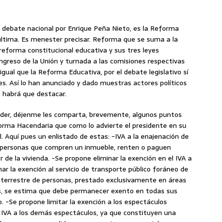
 debate nacional por Enrique Peña Nieto, es la Reforma
última. Es menester precisar. Reforma que se suma a la
reforma constitucional educativa y sus tres leyes
ngreso de la Unión y turnada a las comisiones respectivas
 igual que la Reforma Educativa, por el debate legislativo sí
lles. Así lo han anunciado y dado muestras actores políticos
 habrá que destacar.
der, déjenme les comparta, brevemente, algunos puntos
forma Hacendaria que como lo advierte el presidente en su
. Aquí pues un enlistado de estas: -IVA a la enajenación de
as personas que compren un inmueble, renten o paguen
 de la vivienda. -Se propone eliminar la exención en el IVA a
nar la exención al servicio de transporte público foráneo de
co terrestre de personas, prestado exclusivamente en áreas
s, se estima que debe permanecer exento en todas sus
io. -Se propone limitar la exención a los espectáculos
el IVA a los demás espectáculos, ya que constituyen una