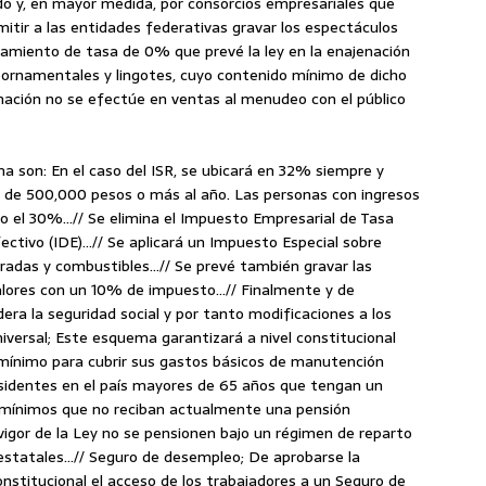
o y, en mayor medida, por consorcios empresariales que
itir a las entidades federativas gravar los espectáculos
ratamiento de tasa de 0% que prevé la ley en la enajenación
s u ornamentales y lingotes, cuyo contenido mínimo de dicho
nación no se efectúe en ventas al menudeo con el público
 son: En el caso del ISR, se ubicará en 32% siempre y
ea de 500,000 pesos o más al año. Las personas con ingresos
 el 30%…// Se elimina el Impuesto Empresarial de Tasa
ectivo (IDE)…// Se aplicará un Impuesto Especial sobre
aradas y combustibles…// Se prevé también gravar las
Valores con un 10% de impuesto…// Finalmente y de
era la seguridad social y por tanto modificaciones a los
niversal; Este esquema garantizará a nivel constitucional
mínimo para cubrir sus gastos básicos de manutención
residentes en el país mayores de 65 años que tengan un
os mínimos que no reciban actualmente una pensión
 vigor de la Ley no se pensionen bajo un régimen de reparto
aestatales…// Seguro de desempleo; De aprobarse la
onstitucional el acceso de los trabajadores a un Seguro de