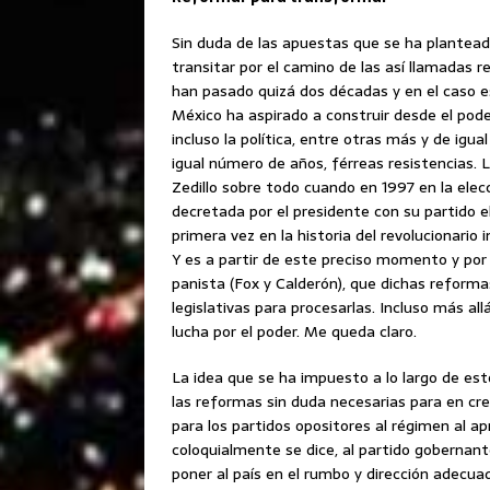
Sin duda de las apuestas que se ha plantead
transitar por el camino de las
así llamadas r
han pasado quizá dos décadas y en el caso e
México ha aspirado a construir desde el pode
incluso la política, entre otras más y de igua
igual número de años, férreas resistencias.
Zedillo sobre todo cuando en 1997 en la elecc
decretada por el presidente con su partido el
primera vez en la historia del revolucionario 
Y es a partir de este preciso momento y por
panista (Fox y Calderón), que dichas reform
legislativas para procesarlas. Incluso más all
lucha por el poder. Me queda claro.
La idea que se ha impuesto a lo largo de estos
las reformas sin duda necesarias para en crec
para los partidos opositores al régimen al ap
coloquialmente se dice, al partido gobernant
poner al país en el rumbo y dirección adecua