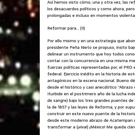
Así hemos visto cómo, una y otra vez, las re
los desacuerdos políticos y como ahora, per
prolongadas e incluso en momentos violentas 
Reformar para… (II)
Por ello mismo y en una estrategia que abona a
presidente Peña Nieto se propuso, ínsito baj
delinear un instrumento que hoy todos cono
contar con la concurrencia en una misma mes
fuerzas políticas representadas por, el PRD 
federal. Ejercicio inédito en la historia de e
antagónicos en la escena nacional. Bueno dé
desde el histórico y casi anecdótico “Abraz
Iturbide en el postrimero año de la lucha ind
de sangre) bajo los tres grandes puentes de 
la de 1857 y las leyes de Reforma, y por supu
construir en este nuevo puente de la histor
desde este moderno abrazo de Acatempan que
transformar a (¡viva!) ¡México! Me queda clar