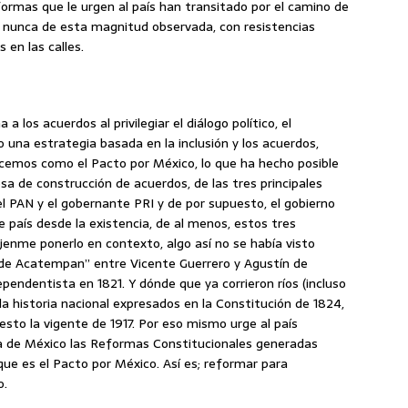
formas que le urgen al país han transitado por el camino de
o nunca de esta magnitud observada, con resistencias
en las calles.
 los acuerdos al privilegiar el diálogo político, el
o una estrategia basada en la inclusión y los acuerdos,
cemos como el Pacto por México, lo que ha hecho posible
a de construcción de acuerdos, de las tres principales
el PAN y el gobernante PRI y de por supuesto, el gobierno
ste país desde la existencia, de al menos, estos tres
jenme ponerlo en contexto, algo así no se había visto
o de Acatempan” entre Vicente Guerrero y Agustín de
ependentista en 1821. Y dónde que ya corrieron ríos (incluso
la historia nacional expresados en la Constitución de 1824,
esto la vigente de 1917. Por eso mismo urge al país
ia de México las Reformas Constitucionales generadas
 es el Pacto por México. Así es; reformar para
o.