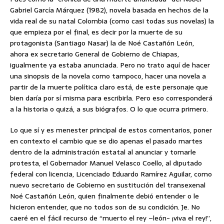
Gabriel García Márquez (1982), novela basada en hechos de la
vida real de
su natal Colombia (como casi todas sus novelas) la
que empieza por el final, es decir por la muerte de su
protagonista (Santiago Nasar) la de Noé Castañón León,
ahora ex secretario General de Gobierno de Chiapas,
igualmente ya estaba anunciada. Pero no trato aquí de hacer
una sinopsis de la novela como tampoco, hacer una novela a
partir de la muerte política claro está, de este personaje que
bien daría por sí misma para escribirla. Pero eso corresponderá
a la historia o quizá, a sus biógrafos. O lo que ocurra primero.
Lo que sí y es menester principal de estos comentarios, poner
en contexto el cambio que se dio apenas el pasado martes
dentro de la administración estatal al anunciar y tomarle
protesta, el Gobernador Manuel Velasco Coello, al diputado
federal con licencia, Licenciado Eduardo Ramírez Aguilar, como
nuevo secretario de Gobierno en sustitución del transexenal
Noé Castañón León, quien finalmente debió entender o le
hicieron entender, que no todos son de su condición. Je. No
caeré en el fácil recurso de “muerto el rey –león- ¡viva el rey!”,