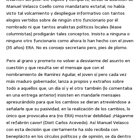
Manuel Velasco Coello como mandatario estatal, no había
visto tal volcamiento y despliegue informativo con tantos
elogios vertidos sobre de ningún otro funcionario por él
nombrado ni que tantos analistas políticos locales (léase
columnistas) prodigarán tales conceptos. Insisto a ninguna o
ninguno otro funcionario como ahora lo han hecho con el joven
(35 años) ERA. No es consejo secretario pero, pies de plomo.
Pero al grano y prometo no volver a desviarme del asunto en
cuestión y que resulta ser el mensaje que con el
nombramiento de Ramírez Aguilar, el joven sí pero cada vez
más maduro gobernador, lanza a propios y extraños sobre
todo a aquellos que, un día sí y el otro también (lo comentaba
en una entrega anterior) insisten en mandarle mensajes
apresurándolo para que los cambios se dieran atreviéndose a
señalarle que su pasividad, en la realización de los cambios, lo
único que provocaba era (no ERA) mostrar debilidad. ¡Háganme
el refabrón cavor! (Dixit Carlos Acevedo). Así Manuel Velasco
con esta decisión que ciertamente ha sido recibida con
beneplácito en los círculos políticos y de opinión, se da dentro