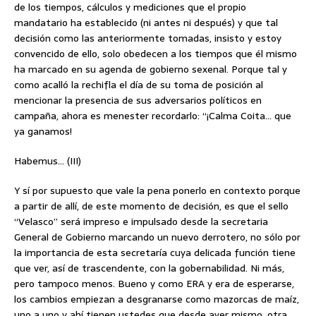
de los tiempos, cálculos y mediciones que el propio
mandatario ha establecido (ni antes ni después) y que tal
decisión como las anteriormente tomadas, insisto y estoy
convencido de ello, solo obedecen a los tiempos que él mismo
ha marcado en su agenda de gobierno sexenal. Porque tal y
como acalló la rechifla el día de su toma de posición al
mencionar la presencia de sus adversarios políticos en
campaña, ahora es menester recordarlo: “¡Calma Coita… que
ya ganamos!
Habemus… (III)
Y sí por supuesto que vale la pena ponerlo en contexto porque
a partir de allí, de este momento de decisión, es que el sello
“Velasco” será impreso e impulsado desde la secretaria
General de Gobierno marcando un nuevo derrotero, no sólo por
la importancia de esta secretaría cuya delicada función tiene
que ver, así de trascendente, con la gobernabilidad. Ni más,
pero tampoco menos. Bueno y como ERA y era de esperarse,
los cambios empiezan a desgranarse como mazorcas de maíz,
uno a uno y ahí tienen ustedes que desde ayer mismo, otra