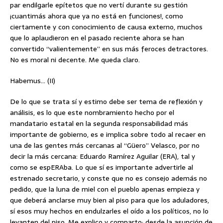
par endilgarle epítetos que no vertí durante su gestión
¡cuantimás ahora que ya no está en funciones!, como
ciertamente y con conocimiento de causa externo, muchos
que lo aplaudieron en el pasado reciente ahora se han
convertido “valientemente” en sus más feroces detractores.
No es moral ni decente. Me queda claro.
Habemus… (II)
De lo que se trata sí y estimo debe ser tema de reflexión y
análisis, es lo que este nombramiento hecho por el
mandatario estatal en la segunda responsabilidad más
importante de gobierno, es e implica sobre todo al recaer en
una de las gentes más cercanas al “Güero” Velasco, por no
decir la más cercana: Eduardo Ramírez Aguilar (ERA), tal y
como se espERAba. Lo que sí es importante advertirle al
estrenado secretario, y conste que no es consejo además no
pedido, que la luna de miel con el pueblo apenas empieza y
que deberá anclarse muy bien al piso para que los aduladores,
sí esos muy hechos en endulzarles el oído a los políticos, no lo
levanten del piso. Me explico y comparto; desde la asunción de