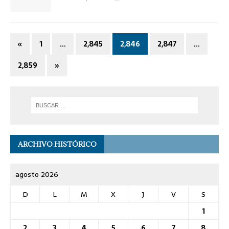
«
1
…
2,845
2,846
2,847
…
2,859
»
ARCHIVO HISTÓRICO
agosto 2026
D
L
M
X
J
V
S
1
2
3
4
5
6
7
8