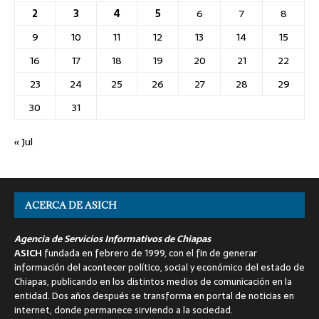
2
3
4
5
6
7
8
9
10
11
12
13
14
15
16
17
18
19
20
21
22
23
24
25
26
27
28
29
30
31
« Jul
ACERCA DE ASICH
Agencia de Servicios Informativos de Chiapas
ASICH
fundada en febrero de 1999, con el fin de generar
información del acontecer político, social y económico del estado de
Chiapas, publicando en los distintos medios de comunicación en la
entidad. Dos años después se transforma en portal de noticias en
internet, donde permanece sirviendo a la sociedad.