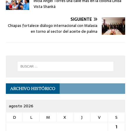
Inicia Angel Torres una calle más en la colonia Linda
Vista Shanká
SIGUIENTE
Chiapas fortalece diálogo internacional con Malasia
en torno al sector del aceite de palma
ARCHIVO HISTÓRICO
agosto 2026
D
L
M
X
J
V
S
1