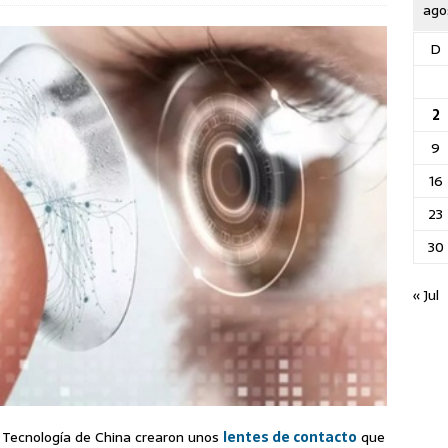
ago
D
2
9
16
23
30
« Jul
y Tecnología de China crearon unos
lentes de contacto
que