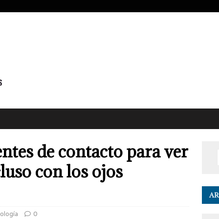
entes de contacto para ver
cluso con los ojos
AR
nología
0