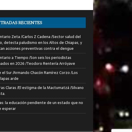
TRADAS RECIENTES
tario Zeta /Carlos Z Cadena /Sector salud del
o, detecta paludismo en los Altos de Chiapas, y
can acciones preventivas contra el dengue
tario a Tiempo /Son seis los periodistas
nados en 2026 /Teodoro Rentería Arróyave
 el Sur /Armando Chacón Ramírez Corzo /Los
lapas arde
ras Claras /El estigma de la Mactumatzá /Silvano
sta.
as: la educación pendiente de un estado que no
 esperar