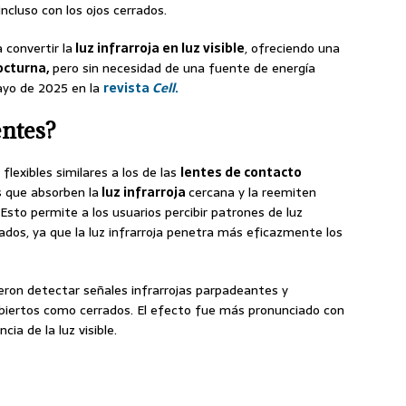
incluso con los ojos cerrados.
 convertir la
luz infrarroja en luz visible
, ofreciendo una
octurna,
pero sin necesidad de una fuente de energía
mayo de 2025 en la
revista
Cell
.
entes?
lexibles similares a los de las
lentes de contacto
s que absorben la
luz infrarroja
cercana y la reemiten
. Esto permite a los usuarios percibir patrones de luz
rrados, ya que la luz infrarroja penetra más eficazmente los
ieron detectar señales infrarrojas parpadeantes y
 abiertos como cerrados. El efecto fue más pronunciado con
ia de la luz visible.