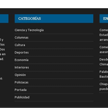
CATEGORÍAS
EN
Ciencia y Tecnología
Comen
Estad
Columnas
l y
arran
 los
Cultura
Comen
 Dos
asesi
Deportes
s en
ad.
Desde
Economía
Chima
Interiores
Palab
Opinión
Bauti
o,
Policiacas
Chiap
puede
Portada
Publicidad