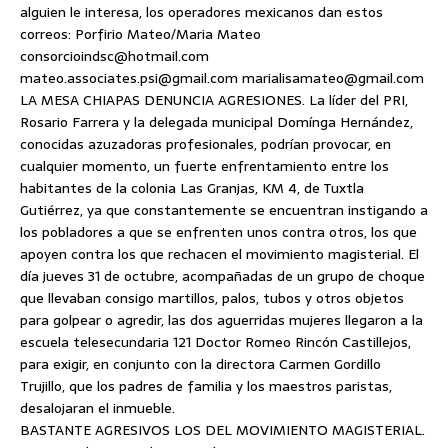
alguien le interesa, los operadores mexicanos dan estos
correos: Porfirio Mateo/Maria Mateo
consorcioindsc@hotmail.com
mateo.associates.psi@gmail.com marialisamateo@gmail.com
LA MESA CHIAPAS DENUNCIA AGRESIONES. La líder del PRI,
Rosario Farrera y la delegada municipal Domínga Hernández,
conocidas azuzadoras profesionales, podrían provocar, en
cualquier momento, un fuerte enfrentamiento entre los
habitantes de la colonia Las Granjas, KM 4, de Tuxtla
Gutiérrez, ya que constantemente se encuentran instigando a
los pobladores a que se enfrenten unos contra otros, los que
apoyen contra los que rechacen el movimiento magisterial. El
día jueves 31 de octubre, acompañadas de un grupo de choque
que llevaban consigo martillos, palos, tubos y otros objetos
para golpear o agredir, las dos aguerridas mujeres llegaron a la
escuela telesecundaria 121 Doctor Romeo Rincón Castillejos,
para exigir, en conjunto con la directora Carmen Gordillo
Trujillo, que los padres de familia y los maestros paristas,
desalojaran el inmueble.
BASTANTE AGRESIVOS LOS DEL MOVIMIENTO MAGISTERIAL.