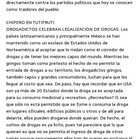
directamente contra los partidos polìticos que hoy se conocen
como traidores del pueblo.
CHIPERO EN TUTIFRUTI
DROGADICTOS CELEBRAN LEGALIZACION DE DROGAS. Los
países latinoamericanos y principalmente México se han
mantenido como un esclavo de Estados Unidos de
Norteamérica al aceptar que lo midan como el corredor de
drogas y de tener los mejores capos del mundo. Mientras los
gringos toman como pretexto el hecho de no permitir la
entrada de drogas a su territorio, los drogadictos gringos,
también capos y grandes consumidores, luchan para que les
llegue al costo que sea. De paso, hay que recordar que en USA
son ya más de 20 Estados donde la droga ya es aceptada
para su consumo medicinal y recreativo. ¿Recreativo? O sea
que sólo no está permitido que se fume o consuma la droga
en lugares oficiales, edificios públicos u otros y de allí para
delante, ellos pueden drogarse donde quieran. De hecho, el
cultivo de drogas es ya lìcito, pues tal pareciera que lo que
quieren es que no se permita el ingreso de droga de otros
países porque seguramente ellos han de querer en exclusiva el