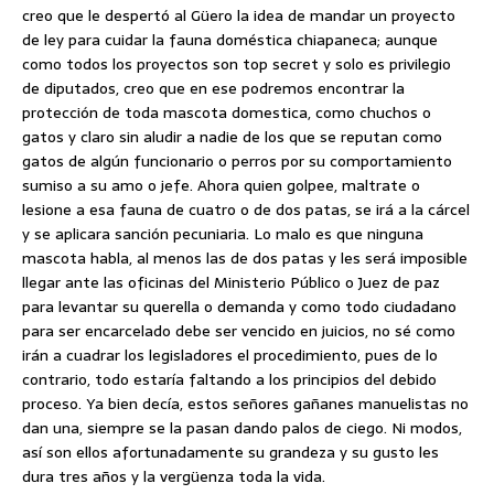
creo que le despertó al Güero la idea de mandar un proyecto
de ley para cuidar la fauna doméstica chiapaneca; aunque
como todos los proyectos son top secret y solo es privilegio
de diputados, creo que en ese podremos encontrar la
protección de toda mascota domestica, como chuchos o
gatos y claro sin aludir a nadie de los que se reputan como
gatos de algún funcionario o perros por su comportamiento
sumiso a su amo o jefe. Ahora quien golpee, maltrate o
lesione a esa fauna de cuatro o de dos patas, se irá a la cárcel
y se aplicara sanción pecuniaria. Lo malo es que ninguna
mascota habla, al menos las de dos patas y les será imposible
llegar ante las oficinas del Ministerio Público o Juez de paz
para levantar su querella o demanda y como todo ciudadano
para ser encarcelado debe ser vencido en juicios, no sé como
irán a cuadrar los legisladores el procedimiento, pues de lo
contrario, todo estaría faltando a los principios del debido
proceso. Ya bien decía, estos señores gañanes manuelistas no
dan una, siempre se la pasan dando palos de ciego. Ni modos,
así son ellos afortunadamente su grandeza y su gusto les
dura tres años y la vergüenza toda la vida.