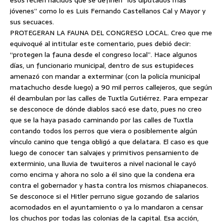
esos recién nacidos que se definen “los diputados más
jóvenes” como lo es Luis Fernando Castellanos Cal y Mayor y
sus secuaces.
PROTEGERAN LA FAUNA DEL CONGRESO LOCAL. Creo que me
equivoqué al intitular este comentario, pues debió decir:
“protegen la fauna desde el congreso local”. Hace algunos
días, un funcionario municipal, dentro de sus estupideces
amenazó con mandar a exterminar (con la policía municipal
matachucho desde luego) a 90 mil perros callejeros, que según
él deambulan por las calles de Tuxtla Gutiérrez. Para empezar
se desconoce de dónde diablos sacó ese dato, pues no creo
que se la haya pasado caminando por las calles de Tuxtla
contando todos los perros que viera o posiblemente algún
vínculo canino que tenga obligó a que delatara. El caso es que
luego de conocer tan salvajes y primitivos pensamiento de
exterminio, una lluvia de twuiteros a nivel nacional le cayó
como encima y ahora no solo a él sino que la condena era
contra el gobernador y hasta contra los mismos chiapanecos.
Se desconoce si el Hitler perruno sigue gozando de salarios
acomodados en el ayuntamiento o ya lo mandaron a censar
los chuchos por todas las colonias de la capital. Esa acción,