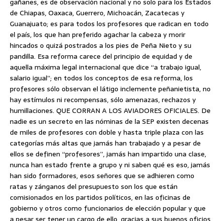
gañanes, es de observación nacional y no solo para los Estados
de Chiapas, Oaxaca, Guerrero, Michoacán, Zacatecas y
Guanajuato; es para todos los profesores que radican en todo
el país, los que han preferido agachar la cabeza y morir
hincados o quizá postrados a los pies de Peña Nieto y su
pandilla. Esa reforma carece del principio de equidad y de
aquella máxima legal internacional que dice “a trabajo igual,
salario igual”; en todos los conceptos de esa reforma, los
profesores sólo observan el látigo inclemente peñanietista, no
hay estímulos ni recompensas, sólo amenazas, rechazos y
humillaciones. QUE CORRAN A LOS AVIADORES OFICIALES. De
nadie es un secreto en las nóminas de la SEP existen decenas
de miles de profesores con doble y hasta triple plaza con las
categorías más altas que jamás han trabajado y a pesar de
ellos se definen “profesores”, jamás han impartido una clase,
nunca han estado frente a grupo y ni saben qué es eso, jamás
han sido formadores, esos señores que se adhieren como
ratas y zánganos del presupuesto son los que están
comisionados en los partidos políticos, en las oficinas de
gobierno y otros como funcionarios de elección popular y que
a pesar ser tener un cargo de ello, gracias a sus buenos oficios