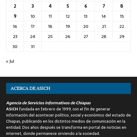
2
3
4
5
6
7
8
9
10
11
12
13
14
15
16
17
18
19
20
21
22
23
24
25
26
27
28
29
30
31
« Jul
ACERCA DE ASICH
Agencia de Servicios Informativos de Chiapas
ASICH
fundada en febrero de 1999, con el fin de generar
información del acontecer político, social y económico del estado de
Chiapas, publicando en los distintos medios de comunicación en la
entidad. Dos años después se transforma en portal de noticias en
internet, donde permanece sirviendo a la sociedad.