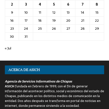
2
3
4
5
6
7
8
9
10
11
12
13
14
15
16
17
18
19
20
21
22
23
24
25
26
27
28
29
30
31
« Jul
ACERCA DE ASICH
Agencia de Servicios Informativos de Chiapas
ASICH
fundada en febrero de 1999, con el fin de generar
información del acontecer político, social y económico del estado de
Chiapas, publicando en los distintos medios de comunicación en la
entidad. Dos años después se transforma en portal de noticias en
internet, donde permanece sirviendo a la sociedad.