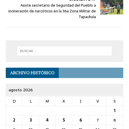
Asiste secretario de Seguridad del Pueblo a
incineración de narcóticos en la 36a Zona Militar de
Tapachula
ARCHIVO HISTÓRICO
agosto 2026
D
L
M
X
J
V
S
1
2
3
4
5
6
7
8