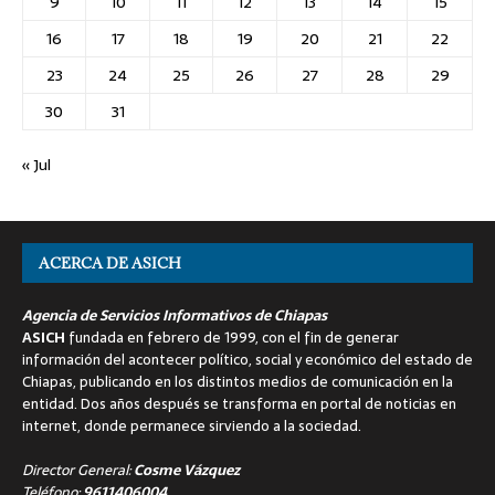
9
10
11
12
13
14
15
16
17
18
19
20
21
22
23
24
25
26
27
28
29
30
31
« Jul
ACERCA DE ASICH
Agencia de Servicios Informativos de Chiapas
ASICH
fundada en febrero de 1999, con el fin de generar
información del acontecer político, social y económico del estado de
Chiapas, publicando en los distintos medios de comunicación en la
entidad. Dos años después se transforma en portal de noticias en
internet, donde permanece sirviendo a la sociedad.
Director General:
Cosme Vázquez
Teléfono:
9611406004